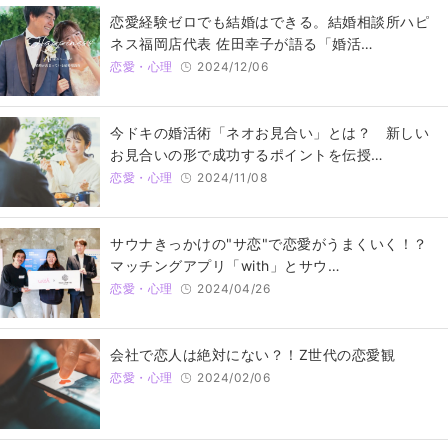
恋愛経験ゼロでも結婚はできる。結婚相談所ハピ
ネス福岡店代表 佐田幸子が語る「婚活…
恋愛・心理
2024/12/06
今ドキの婚活術「ネオお見合い」とは？ 新しい
お見合いの形で成功するポイントを伝授…
恋愛・心理
2024/11/08
サウナきっかけの"サ恋"で恋愛がうまくいく！？
マッチングアプリ「with」とサウ…
恋愛・心理
2024/04/26
会社で恋人は絶対にない？！Z世代の恋愛観
恋愛・心理
2024/02/06