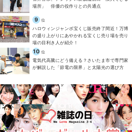
場所」 俳優の役作りとの共通点
9
位
ハロウィンジャンボ宝くじ販売終了間近！万博
の盛り上がりにあやかれる宝くじ売り場を売り
場の目利き人が紹介！
10
位
電気代高騰にどう備える？さいたま市で専門家
が解説した「節電の限界」と太陽光の選び方