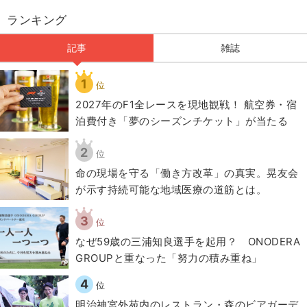
ランキング
記事
雑誌
1
位
2027年のF1全レースを現地観戦！ 航空券・宿
泊費付き「夢のシーズンチケット」が当たる
2
位
​命の現場を守る「働き方改革」の真実。晃友会
が示す持続可能な地域医療の道筋とは。
3
位
なぜ59歳の三浦知良選手を起用？ ONODERA
GROUPと重なった「努力の積み重ね」
4
位
明治神宮外苑内のレストラン・森のビアガーデ