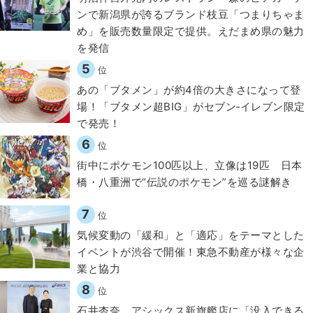
ンで新潟県が誇るブランド枝豆「つまりちゃま
め」を販売数量限定で提供。えだまめ県の魅力
を発信
5
位
あの「ブタメン」が約4倍の大きさになって登
場！「ブタメン超BIG」がセブン‐イレブン限定
で発売！
6
位
街中にポケモン100匹以上、立像は19匹 日本
橋・八重洲で“伝説のポケモン”を巡る謎解き
7
位
気候変動の「緩和」と「適応」をテーマとした
イベントが渋谷で開催！東急不動産が様々な企
業と協力
8
位
石井杏奈、アシックス新旗艦店に「没入できる