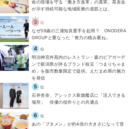
​命の現場を守る「働き方改革」の真実。晃友会
が示す持続可能な地域医療の道筋とは。
3
位
なぜ59歳の三浦知良選手を起用？ ONODERA
GROUPと重なった「努力の積み重ね」
4
位
明治神宮外苑内のレストラン・森のビアガーデ
ンで新潟県が誇るブランド枝豆「つまりちゃま
め」を販売数量限定で提供。えだまめ県の魅力
を発信
5
位
石井杏奈、アシックス新旗艦店に「没入できる
場所」 俳優の役作りとの共通点
6
位
あの「ブタメン」が約4倍の大きさになって登