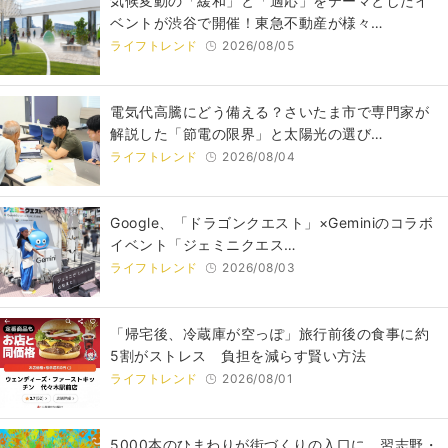
気候変動の「緩和」と「適応」をテーマとしたイ
ベントが渋谷で開催！東急不動産が様々…
ライフトレンド
2026/08/05
電気代高騰にどう備える？さいたま市で専門家が
解説した「節電の限界」と太陽光の選び…
ライフトレンド
2026/08/04
Google、「ドラゴンクエスト」×Geminiのコラボ
イベント「ジェミニクエス…
ライフトレンド
2026/08/03
「帰宅後、冷蔵庫が空っぽ」旅行前後の食事に約
5割がストレス 負担を減らす賢い方法
ライフトレンド
2026/08/01
5000本のひまわりが街づくりの入口に。習志野・