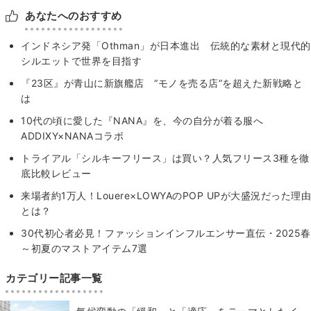
あなたへのおすすめ
インドネシア発「Othman」が日本進出 伝統的な素材と現代的
シルエットで世界を目指す
『23区』が青山に新旗艦店 “モノを売る店”を超えた新戦略と
は
10代の頃に愛した『NANA』を、今の自分が着る服へ
ADDIXY×NANAコラボ
トライアル「シルキーフリース」は買い？人気フリース3種を徹
底比較レビュー
来場者約1万人！Louere×LOWYAのPOP UPが大盛況だった理由
とは？
30代初心者必見！ファッションインフルエンサー直伝・2025春
～初夏のマストアイテム7選
カテゴリー記事一覧