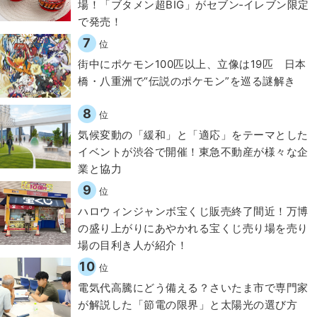
場！「ブタメン超BIG」がセブン‐イレブン限定
で発売！
7
位
街中にポケモン100匹以上、立像は19匹 日本
橋・八重洲で“伝説のポケモン”を巡る謎解き
8
位
気候変動の「緩和」と「適応」をテーマとした
イベントが渋谷で開催！東急不動産が様々な企
業と協力
9
位
ハロウィンジャンボ宝くじ販売終了間近！万博
の盛り上がりにあやかれる宝くじ売り場を売り
場の目利き人が紹介！
10
位
電気代高騰にどう備える？さいたま市で専門家
が解説した「節電の限界」と太陽光の選び方