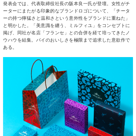
発表会では、代表取締役社長の阪本良一氏が登壇。女性がチ
ーターにまたがる印象的なブランドロゴについて、「チータ
ーの持つ獰猛さと温和さという意外性をブランドに重ねた」
と明かした。「美意識を纏う、ミルフィユ」をコンセプトに
掲げ、同社が名店「フランセ」との合併を経て培ってきたノ
ウハウを結集。パイのおいしさを極限まで追求した意欲作で
ある。