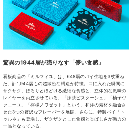
驚異の1944層が織りなす「儚い食感」
看板商品の「ミルフィユ」は、648層のパイ生地を3枚重ね
た、計1,944層もの超緻密な構造が特徴。口に入れた瞬間に
サクサク、ほろりとほどける繊細な食感と、立体的な風味の
レイヤーを両立させている。「抹茶ピスターシュ」「柚子ヴ
ァニーユ」「檸檬ノワゼット」という、和洋の素材を融合さ
せた3つの贅沢なフレーバーを展開。さらに、特製パイ「ト
ゥルネ」も登場し、ザクザクとした食感と香ばしさが魅力の
一品となっている。