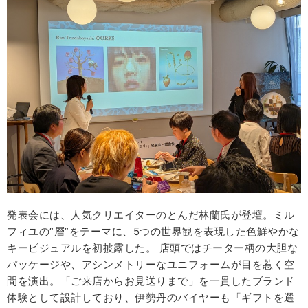
発表会には、人気クリエイターのとんだ林蘭氏が登壇。ミル
フィユの“層”をテーマに、5つの世界観を表現した色鮮やかな
キービジュアルを初披露した。 店頭ではチーター柄の大胆な
パッケージや、アシンメトリーなユニフォームが目を惹く空
間を演出。「ご来店からお見送りまで」を一貫したブランド
体験として設計しており、伊勢丹のバイヤーも「ギフトを選