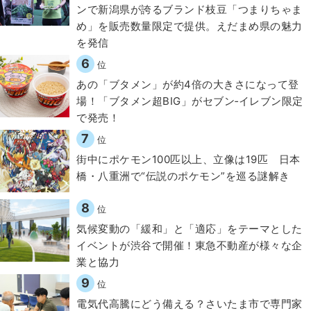
ンで新潟県が誇るブランド枝豆「つまりちゃま
め」を販売数量限定で提供。えだまめ県の魅力
を発信
6
位
あの「ブタメン」が約4倍の大きさになって登
場！「ブタメン超BIG」がセブン‐イレブン限定
で発売！
7
位
街中にポケモン100匹以上、立像は19匹 日本
橋・八重洲で“伝説のポケモン”を巡る謎解き
8
位
気候変動の「緩和」と「適応」をテーマとした
イベントが渋谷で開催！東急不動産が様々な企
業と協力
9
位
電気代高騰にどう備える？さいたま市で専門家