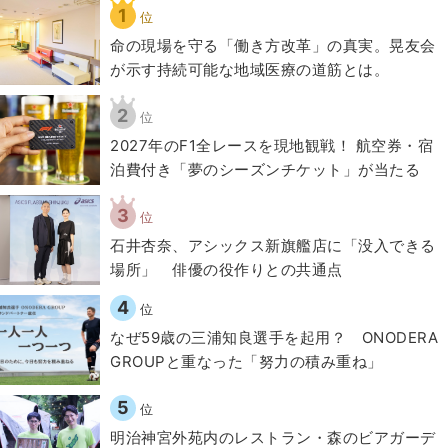
1
位
​命の現場を守る「働き方改革」の真実。晃友会
が示す持続可能な地域医療の道筋とは。
2
位
2027年のF1全レースを現地観戦！ 航空券・宿
泊費付き「夢のシーズンチケット」が当たる
3
位
石井杏奈、アシックス新旗艦店に「没入できる
場所」 俳優の役作りとの共通点
4
位
なぜ59歳の三浦知良選手を起用？ ONODERA
GROUPと重なった「努力の積み重ね」
5
位
明治神宮外苑内のレストラン・森のビアガーデ