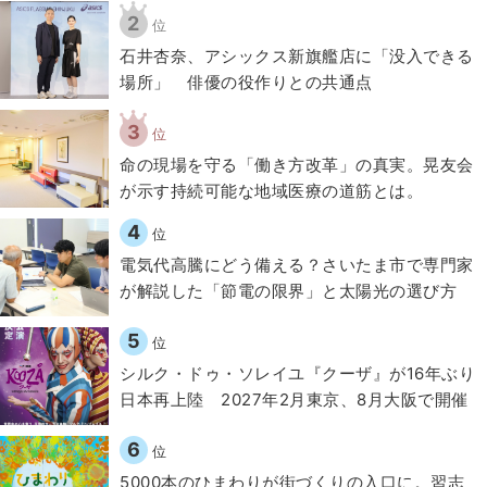
2
位
石井杏奈、アシックス新旗艦店に「没入できる
場所」 俳優の役作りとの共通点
3
位
​命の現場を守る「働き方改革」の真実。晃友会
が示す持続可能な地域医療の道筋とは。
4
位
電気代高騰にどう備える？さいたま市で専門家
が解説した「節電の限界」と太陽光の選び方
5
位
シルク・ドゥ・ソレイユ『クーザ』が16年ぶり
日本再上陸 2027年2月東京、8月大阪で開催
6
位
5000本のひまわりが街づくりの入口に。習志