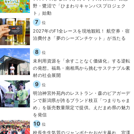
野・鷺沼で「ひまわりキャンパスプロジェク
ト」始動
7
位
2027年のF1全レースを現地観戦！ 航空券・宿
泊費付き「夢のシーズンチケット」が当たる
8
位
​​未利用資源を「余すことなく価値化」する逆転
の発想。福島・南相馬から挑むサステナブル素
材の社会展開​
9
位
明治神宮外苑内のレストラン・森のビアガーデ
ンで新潟県が誇るブランド枝豆「つまりちゃま
め」を販売数量限定で提供。えだまめ県の魅力
を発信
10
位
校長先生気質のジャンボたかおが大暴れ 宮澤