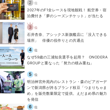
2
位
2027年のF1全レースを現地観戦！ 航空券・宿
泊費付き「夢のシーズンチケット」が当たる
3
位
石井杏奈、アシックス新旗艦店に「没入できる
場所」 俳優の役作りとの共通点
4
位
なぜ59歳の三浦知良選手を起用？ ONODERA
GROUPと重なった「努力の積み重ね」
5
位
明治神宮外苑内のレストラン・森のビアガーデ
ンで新潟県が誇るブランド枝豆「つまりちゃま
め」を販売数量限定で提供。えだまめ県の魅力
を発信
6
位