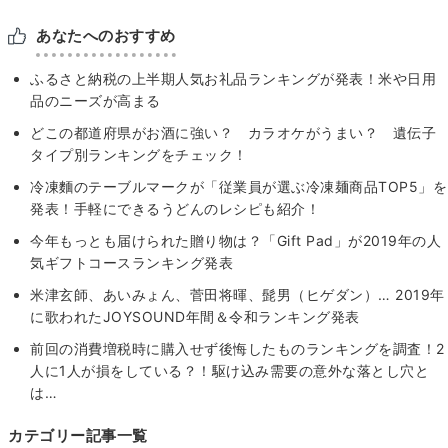
あなたへのおすすめ
ふるさと納税の上半期⼈気お礼品ランキングが発表！米や日用
品のニーズが高まる
どこの都道府県がお酒に強い？ カラオケがうまい？ 遺伝子
タイプ別ランキングをチェック！
冷凍麵のテーブルマークが「従業員が選ぶ冷凍麺商品TOP5」を
発表！手軽にできるうどんのレシピも紹介！
今年もっとも届けられた贈り物は？「Gift Pad」が2019年の人
気ギフトコースランキング発表
米津玄師、あいみょん、菅田将暉、髭男（ヒゲダン）… 2019年
に歌われたJOYSOUND年間＆令和ランキング発表
前回の消費増税時に購入せず後悔したものランキングを調査！2
人に1人が損をしている？！駆け込み需要の意外な落とし穴と
は…
カテゴリー記事一覧