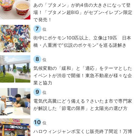
あの「ブタメン」が約4倍の大きさになって登
場！「ブタメン超BIG」がセブン‐イレブン限定
で発売！
7
位
街中にポケモン100匹以上、立像は19匹 日本
橋・八重洲で“伝説のポケモン”を巡る謎解き
8
位
気候変動の「緩和」と「適応」をテーマとした
イベントが渋谷で開催！東急不動産が様々な企
業と協力
9
位
電気代高騰にどう備える？さいたま市で専門家
が解説した「節電の限界」と太陽光の選び方
10
位
ハロウィンジャンボ宝くじ販売終了間近！万博