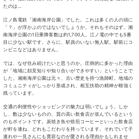
たのは…
江ノ島電鉄「湘南海岸公園」でした。これは多くの人の頭に
「？」が浮かぶのではないでしょうか。それもそのはず。湘
南海岸公園の1日乗降客数は約1,700人。江ノ電の中でも5番
目に少ない駅です。さらに、駅員のいない無人駅。駅前にコ
ンビニなどはありません。
では、なぜ住み続けたいと思うのか。圧倒的に多かった理由
が「地域に顔見知りや知り合いができやすい」ということで
した。湘南海岸公園は元々、古い歴史を持つ漁師町。地域の
コミュニティがしっかり形成され、相互扶助の精神が根強く
残っています。
交通の利便性やショッピングの魅力は弱いでしょう。しか
し、数は少ないものの、質の高い飲食店が並んでいるという
のもポイントです。炭焼き魚や焙煎コーヒーといった飲食店
が軒を連ね、どれもこだわりを持っています。それでいて子
連れや一見さんにも寛容なのが愛される理由かもしれませ