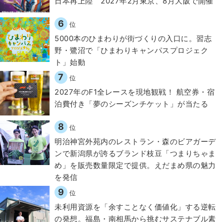
日本再上陸 2027年2月東京、8月大阪で開催
6
位
5000本のひまわりが街づくりの入口に。習志
野・鷺沼で「ひまわりキャンパスプロジェク
ト」始動
7
位
2027年のF1全レースを現地観戦！ 航空券・宿
泊費付き「夢のシーズンチケット」が当たる
8
位
明治神宮外苑内のレストラン・森のビアガーデ
ンで新潟県が誇るブランド枝豆「つまりちゃま
め」を販売数量限定で提供。えだまめ県の魅力
を発信
9
位
​​未利用資源を「余すことなく価値化」する逆転
の発想。福島・南相馬から挑むサステナブル素