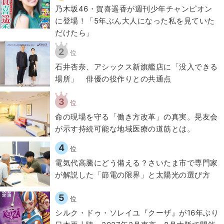
乃木坂46・賀喜遥香が週刊少年チャンピオン
に登場！「5年ぶん大人になった私を見ていた
だけたら」
2
位
石井杏奈、アシックス新旗艦店に「没入できる
場所」 俳優の役作りとの共通点
3
位
​命の現場を守る「働き方改革」の真実。晃友会
が示す持続可能な地域医療の道筋とは。
4
位
電気代高騰にどう備える？さいたま市で専門家
が解説した「節電の限界」と太陽光の選び方
5
位
シルク・ドゥ・ソレイユ『クーザ』が16年ぶり