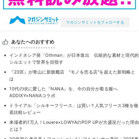
マガジンサミットをフォローする
あなたへのおすすめ
インドネシア発「Othman」が日本進出 伝統的な素材と現代的
シルエットで世界を目指す
『23区』が青山に新旗艦店 “モノを売る店”を超えた新戦略と
は
10代の頃に愛した『NANA』を、今の自分が着る服へ
ADDIXY×NANAコラボ
トライアル「シルキーフリース」は買い？人気フリース3種を徹
底比較レビュー
来場者約1万人！Louere×LOWYAのPOP UPが大盛況だった理由
とは？
30代初心者必見！ファッションインフルエンサー直伝・2025春