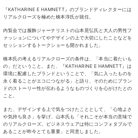
『KATHARINE E HAMNETT』のブランドディレクターには
リアルクローズを極めた橋本淳氏が就任。
内覧会では服飾ジャーナリストの山本晃弘氏と大人の男性フ
ァッションについてやデザインの上で大切にしたことなどを
セッションするトークショーも開かれました。
橋本氏の考えるリアルクローズの条件は、「本当に着たいも
の」だということ。また、『KATHARINE E HAMNETT』は
環境に配慮したブランドということで、「気に入ったものを
永く着ることがエコにつながる」と語り、そのためにブラン
ドのストーリー性が伝わるようなものづくりを心がけたとの
こと。
また、デザインする上で気をつけたこととして、「心地よさ
や気持ち良さ」を挙げ、山本氏も「それこそが本当の意味で
のリアルクローズ。ビジネスウェアは特にコンフォタブルで
あることが昨今とても重要」と同意しました。