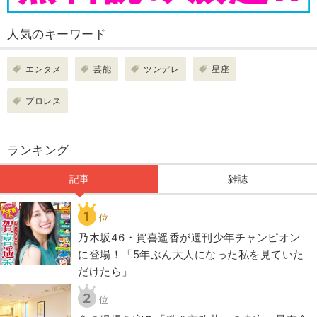
人気のキーワード
エンタメ
芸能
ツンデレ
星座
プロレス
ランキング
記事
雑誌
1
位
乃木坂46・賀喜遥香が週刊少年チャンピオン
に登場！「5年ぶん大人になった私を見ていた
だけたら」
2
位