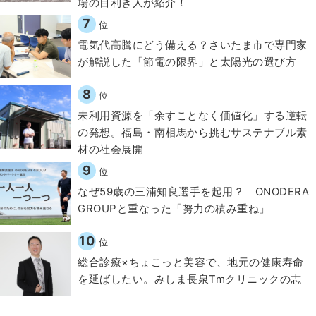
場の目利き人が紹介！
7
位
電気代高騰にどう備える？さいたま市で専門家
が解説した「節電の限界」と太陽光の選び方
8
位
​​未利用資源を「余すことなく価値化」する逆転
の発想。福島・南相馬から挑むサステナブル素
材の社会展開​
9
位
なぜ59歳の三浦知良選手を起用？ ONODERA
GROUPと重なった「努力の積み重ね」
10
位
総合診療×ちょこっと美容で、地元の健康寿命
を延ばしたい。みしま長泉Tmクリニックの志