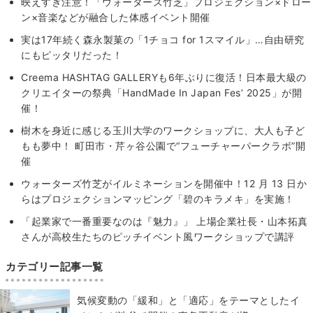
映えすぎ注意！「ウォーターズ竹芝」プロジェクション×ドロー
ン×音楽などが融合した体感イベント開催
実は17年続く森永製菓の「1チョコ for 1スマイル」…自由研究
にもピッタリだった！
Creema HASHTAG GALLERYも6年ぶりに復活！日本最大級の
クリエイターの祭典「HandMade In Japan Fes’ 2025」が開
催！
樹木を身近に感じる玉川大学のワークショップに、大人も子ど
もも夢中！ 町田市・芹ヶ谷公園で“フューチャーパークラボ”開
催
ウォーターズ⽵芝がイルミネーションを開催中！12 ⽉ 13 ⽇か
らはプロジェクションマッピング「碧のキラメキ」を実施！
「起業家で一番重要なのは『魅力』」 上場企業社長・山本拓真
さんが高校生たちのピッチイベント風ワークショップで講評
カテゴリー記事一覧
気候変動の「緩和」と「適応」をテーマとしたイ