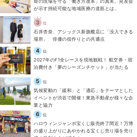
​命の現場を守る「働き方改革」の真実。晃友会
が示す持続可能な地域医療の道筋とは。
3
位
石井杏奈、アシックス新旗艦店に「没入できる
場所」 俳優の役作りとの共通点
4
位
2027年のF1全レースを現地観戦！ 航空券・宿
泊費付き「夢のシーズンチケット」が当たる
5
位
気候変動の「緩和」と「適応」をテーマとした
イベントが渋谷で開催！東急不動産が様々な企
業と協力
6
位
ハロウィンジャンボ宝くじ販売終了間近！万博
の盛り上がりにあやかれる宝くじ売り場を売り