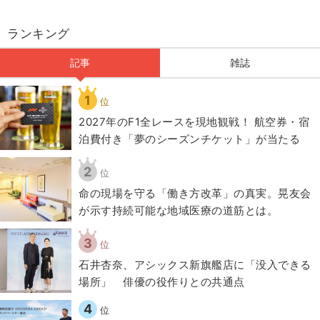
ランキング
記事
雑誌
1
位
2027年のF1全レースを現地観戦！ 航空券・宿
泊費付き「夢のシーズンチケット」が当たる
2
位
​命の現場を守る「働き方改革」の真実。晃友会
が示す持続可能な地域医療の道筋とは。
3
位
石井杏奈、アシックス新旗艦店に「没入できる
場所」 俳優の役作りとの共通点
4
位