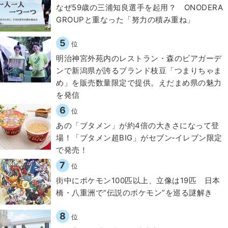
なぜ59歳の三浦知良選手を起用？ ONODERA
GROUPと重なった「努力の積み重ね」
5
位
明治神宮外苑内のレストラン・森のビアガーデ
ンで新潟県が誇るブランド枝豆「つまりちゃま
め」を販売数量限定で提供。えだまめ県の魅力
を発信
6
位
あの「ブタメン」が約4倍の大きさになって登
場！「ブタメン超BIG」がセブン‐イレブン限定
で発売！
7
位
街中にポケモン100匹以上、立像は19匹 日本
橋・八重洲で“伝説のポケモン”を巡る謎解き
8
位