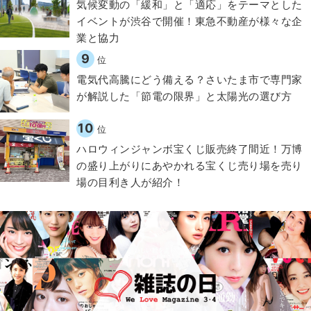
気候変動の「緩和」と「適応」をテーマとした
イベントが渋谷で開催！東急不動産が様々な企
業と協力
9
位
電気代高騰にどう備える？さいたま市で専門家
が解説した「節電の限界」と太陽光の選び方
10
位
ハロウィンジャンボ宝くじ販売終了間近！万博
の盛り上がりにあやかれる宝くじ売り場を売り
場の目利き人が紹介！