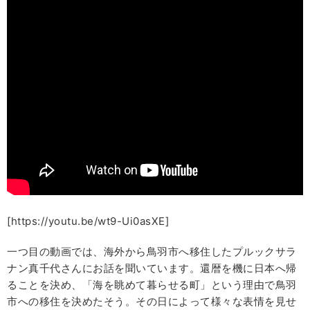
[https://youtu.be/wt9-Ui0asXE]
一つ目の動画では、海外から鳥羽市へ移住したプルックサラ
ナン真千代さんにお話を聞いています。還暦を機に日本へ帰
ることを決め、「海を眺めて暮らせる町」という理由で鳥羽
市への移住を決めたそう。その日によって様々な表情を見せ