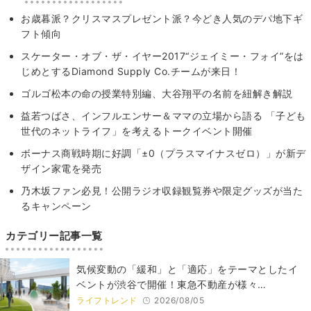
お歳暮派？クリスマスプレゼント派？今どき人気のデパ地下ギ
フト傾向
スケーター・オブ・ザ・イヤー2017“ジェイミー・フォイ”をは
じめとするDiamond Supply Co.チームが来日！
ゴルゴ松本の命の授業特別編、大谷翔平の名前を紐解き解説
益若つばさ、インフルエンサー＆ママの立場から語る 「子ども
世代のネットライフ」を考えるトークイベント開催
ボーナス商戦時期に好調「±0（プラスマイナスゼロ）」が新デ
ザイン家電を発売
乃木坂ファン必見！公開ラジオ収録観覧券や限定グッズが当た
るキャンペーン
カテゴリー記事一覧
気候変動の「緩和」と「適応」をテーマとしたイ
ベントが渋谷で開催！東急不動産が様々…
ライフトレンド
2026/08/05