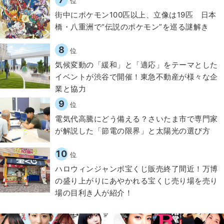
位
街中にポケモン100匹以上、立像は19匹 日本
橋・八重洲で“伝説のポケモン”を巡る謎解き
8
位
気候変動の「緩和」と「適応」をテーマとした
イベントが渋谷で開催！東急不動産が様々な企
業と協力
9
位
電気代高騰にどう備える？さいたま市で専門家
が解説した「節電の限界」と太陽光の選び方
10
位
ハロウィンジャンボ宝くじ販売終了間近！万博
の盛り上がりにあやかれる宝くじ売り場を売り
場の目利き人が紹介！