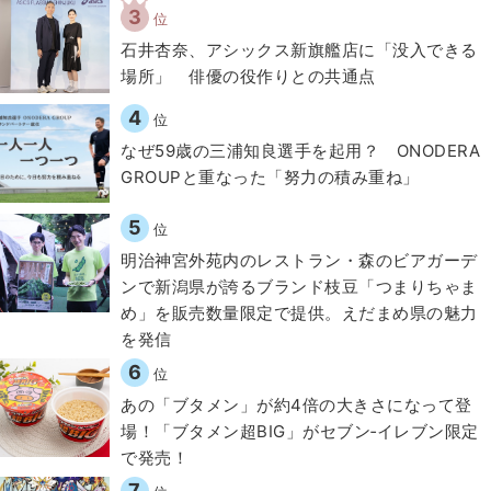
3
位
石井杏奈、アシックス新旗艦店に「没入できる
場所」 俳優の役作りとの共通点
4
位
なぜ59歳の三浦知良選手を起用？ ONODERA
GROUPと重なった「努力の積み重ね」
5
位
明治神宮外苑内のレストラン・森のビアガーデ
ンで新潟県が誇るブランド枝豆「つまりちゃま
め」を販売数量限定で提供。えだまめ県の魅力
を発信
6
位
あの「ブタメン」が約4倍の大きさになって登
場！「ブタメン超BIG」がセブン‐イレブン限定
で発売！
7