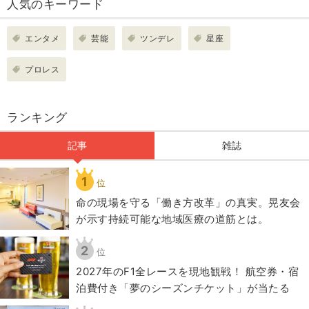
人気のキーワード
エンタメ
芸能
ツンデレ
星座
プロレス
ランキング
記事
雑誌
1
位
​命の現場を守る「働き方改革」の真実。晃友会
が示す持続可能な地域医療の道筋とは。
2
位
2027年のF1全レースを現地観戦！ 航空券・宿
泊費付き「夢のシーズンチケット」が当たる