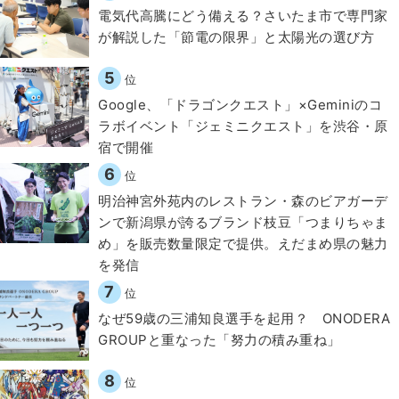
電気代高騰にどう備える？さいたま市で専門家
が解説した「節電の限界」と太陽光の選び方
5
位
Google、「ドラゴンクエスト」×Geminiのコ
ラボイベント「ジェミニクエスト」を渋谷・原
宿で開催
6
位
明治神宮外苑内のレストラン・森のビアガーデ
ンで新潟県が誇るブランド枝豆「つまりちゃま
め」を販売数量限定で提供。えだまめ県の魅力
を発信
7
位
なぜ59歳の三浦知良選手を起用？ ONODERA
GROUPと重なった「努力の積み重ね」
8
位