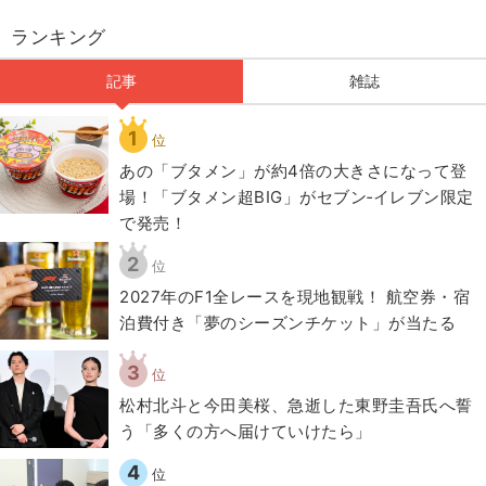
ランキング
記事
雑誌
1
位
あの「ブタメン」が約4倍の大きさになって登
場！「ブタメン超BIG」がセブン‐イレブン限定
で発売！
2
位
2027年のF1全レースを現地観戦！ 航空券・宿
泊費付き「夢のシーズンチケット」が当たる
3
位
松村北斗と今田美桜、急逝した東野圭吾氏へ誓
う「多くの方へ届けていけたら」
4
位