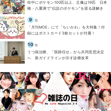
街中にポケモン100匹以上、立像は19匹 日本
橋・八重洲で“伝説のポケモン”を巡る謎解き
9
位
「月刊MOE」にて「ちいかわ」を大特集！付
録にはポストカード3枚セットが付属！
10
位
うつ病治療、「医師任せ」から共同意思決定
へ 新ガイドラインが示す診療改革