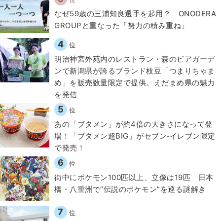
なぜ59歳の三浦知良選手を起用？ ONODERA
GROUPと重なった「努力の積み重ね」
4
位
明治神宮外苑内のレストラン・森のビアガーデ
ンで新潟県が誇るブランド枝豆「つまりちゃま
め」を販売数量限定で提供。えだまめ県の魅力
を発信
5
位
あの「ブタメン」が約4倍の大きさになって登
場！「ブタメン超BIG」がセブン‐イレブン限定
で発売！
6
位
街中にポケモン100匹以上、立像は19匹 日本
橋・八重洲で“伝説のポケモン”を巡る謎解き
7
位