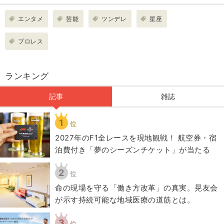
エンタメ
芸能
ツンデレ
星座
プロレス
ランキング
記事
雑誌
1
位
2027年のF1全レースを現地観戦！ 航空券・宿
泊費付き「夢のシーズンチケット」が当たる
2
位
​命の現場を守る「働き方改革」の真実。晃友会
が示す持続可能な地域医療の道筋とは。
3
位