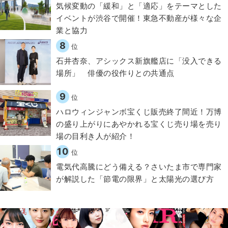
気候変動の「緩和」と「適応」をテーマとした
イベントが渋谷で開催！東急不動産が様々な企
業と協力
8
位
石井杏奈、アシックス新旗艦店に「没入できる
場所」 俳優の役作りとの共通点
9
位
ハロウィンジャンボ宝くじ販売終了間近！万博
の盛り上がりにあやかれる宝くじ売り場を売り
場の目利き人が紹介！
10
位
電気代高騰にどう備える？さいたま市で専門家
が解説した「節電の限界」と太陽光の選び方