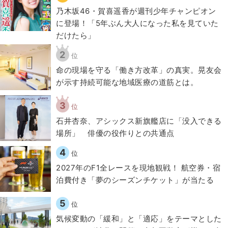
乃木坂46・賀喜遥香が週刊少年チャンピオン
に登場！「5年ぶん大人になった私を見ていた
だけたら」
2
位
​命の現場を守る「働き方改革」の真実。晃友会
が示す持続可能な地域医療の道筋とは。
3
位
石井杏奈、アシックス新旗艦店に「没入できる
場所」 俳優の役作りとの共通点
4
位
2027年のF1全レースを現地観戦！ 航空券・宿
泊費付き「夢のシーズンチケット」が当たる
5
位
気候変動の「緩和」と「適応」をテーマとした