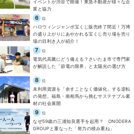
イベントが渋谷で開催！東急不動産が様々な企
業と協力
6
位
ハロウィンジャンボ宝くじ販売終了間近！万博
の盛り上がりにあやかれる宝くじ売り場を売り
場の目利き人が紹介！
7
位
電気代高騰にどう備える？さいたま市で専門家
が解説した「節電の限界」と太陽光の選び方
8
位
​​未利用資源を「余すことなく価値化」する逆転
の発想。福島・南相馬から挑むサステナブル素
材の社会展開​
9
位
なぜ59歳の三浦知良選手を起用？ ONODERA
GROUPと重なった「努力の積み重ね」