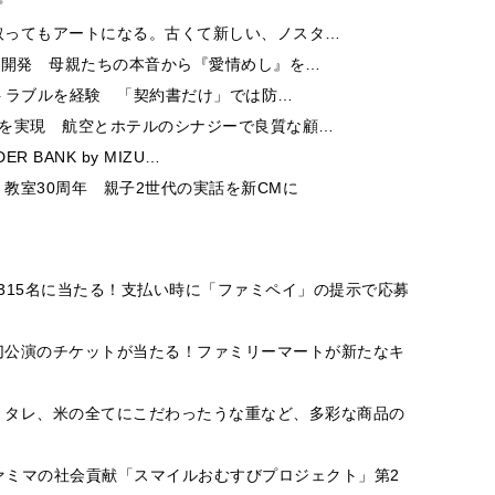
取ってもアートになる。古くて新しい、ノスタ…
ー開発 母親たちの本音から『愛情めし』を…
酬トラブルを経験 「契約書だけ」では防…
チを実現 航空とホテルのシナジーで良質な顧…
 BANK by MIZU…
教室30周年 親子2世代の実話を新CMに
,315名に当たる！支払い時に「ファミペイ」の提示で応募
切公演のチケットが当たる！ファミリーマートが新たなキ
、タレ、米の全てにこだわったうな重など、多彩な商品の
ファミマの社会貢献「スマイルおむすびプロジェクト」第2