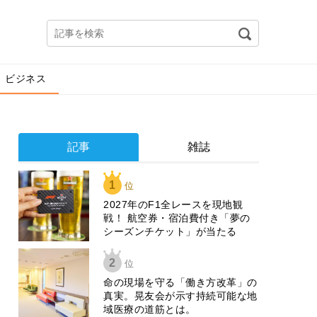
ビジネス
記事
雑誌
1
位
2027年のF1全レースを現地観
戦！ 航空券・宿泊費付き「夢の
シーズンチケット」が当たる
2
位
​命の現場を守る「働き方改革」の
真実。晃友会が示す持続可能な地
域医療の道筋とは。