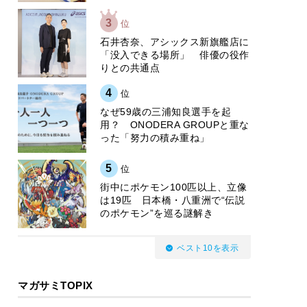
3
位
石井杏奈、アシックス新旗艦店に
「没入できる場所」 俳優の役作
りとの共通点
4
位
なぜ59歳の三浦知良選手を起
用？ ONODERA GROUPと重な
った「努力の積み重ね」
5
位
街中にポケモン100匹以上、立像
は19匹 日本橋・八重洲で“伝説
のポケモン”を巡る謎解き
ベスト10を表示
マガサミTOPIX