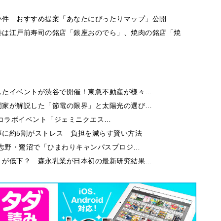
い件 おすすめ提案「あなたにぴったりマップ」公開
巻は江戸前寿司の銘店「銀座おのでら」、焼肉の銘店「焼
したイベントが渋谷で開催！東急不動産が様々…
門家が解説した「節電の限界」と太陽光の選び…
niのコラボイベント「ジェミニクエス…
事に約5割がストレス 負担を減らす賢い方法
習志野・鷺沼で「ひまわりキャンパスプロジ…
」が低下？ 森永乳業が日本初の最新研究結果…