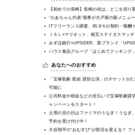
【初めての長崎】長崎の街は、どこを切り
“かあちゃん代表”亜希が大戸屋の新メニュ
ITフリーランス調査、85.8％が契約・報
ＪＡＬ×マリオット、相互ステイタスマッ
みずほ銀行×UPSIDER、新ブランド「UPSIDER
ハウス食品グループ「はじめてクッキング」
あなたへのおすすめ
「宝塚歌劇 星組 貸切公演」のチケットが2
可能に
公共料金や税金などの支払いで宝塚歌劇貸
ャンペーンをスタート！
土用の丑の日はファミマのうなぎ！うなぎ
予約を受け付け中！
大谷翔平の“おむすび”が部活を変える？ 