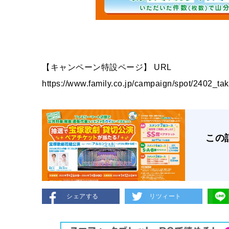
【キャンペーン特設ページ】 URL
https://www.family.co.jp/campaign/spot/2402_ta
この
シェアする
リツィート