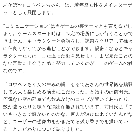
あそぼ〜♪ コウペンちゃん」は、若年層女性をメインターゲ
ットとして展開します。
“コミュニケーション”は当ゲームの裏テーマとも言えるでし
ょう。ゲームスタート時は、特定の場所にしか行くことがで
きません。キャラクターと会話をし、課題をクリアして徐々
に仲良くなってから進むことができます。親密になるとキャ
ラクターたちは、また違った顔を見せます。まだ見たことの
ない言動に出会うために努力していくのが、このゲームの妙
なのです。
「コウペンちゃんの生みの親、るるてあさんの世界観を踏襲
して大人も楽しめる演出にこだわった」と話すのは前田氏。
何気ない空の部屋でも飲みかけのコップが置いてあったり、
数が違ったりと様々な演出が施されています。前田氏は「つ
いさっきまで誰かいたのかな。何人が遊びに来ていたんだな
と、ユーザーの想像力をかきたてる残り香までを描いてい
る」とこだわりについて語りました。