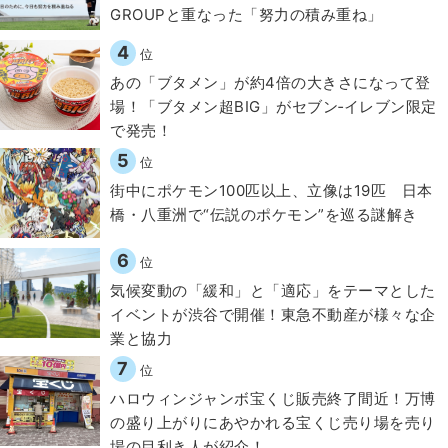
GROUPと重なった「努力の積み重ね」
4
位
あの「ブタメン」が約4倍の大きさになって登
場！「ブタメン超BIG」がセブン‐イレブン限定
で発売！
5
位
街中にポケモン100匹以上、立像は19匹 日本
橋・八重洲で“伝説のポケモン”を巡る謎解き
6
位
気候変動の「緩和」と「適応」をテーマとした
イベントが渋谷で開催！東急不動産が様々な企
業と協力
7
位
ハロウィンジャンボ宝くじ販売終了間近！万博
の盛り上がりにあやかれる宝くじ売り場を売り
場の目利き人が紹介！