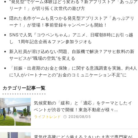
“発見型”でゲーム体験はどう変わる？新アプリストア「あっぷア
リーナ！」が切り拓く次世代の遊び方
隠れた名作ゲームも見つかる発⾒型アプリストア「あっぷアリ
ーナ！」が登場！事前登録キャンペーンも開始！
SNSで人気『コウペンちゃん』アニメ、日曜朝8時にお引っ越
し 1周年記念企画＆ファン参加ラジオも
新入社員が溶け込めない問題、自販機で解決？アサヒ飲料の新
サービスが“職場の空気”を変える
「妊娠・出産期のお⾦と保険」に関する意識調査を実施。約4⼈
に1⼈がパートナーとの”お⾦のコミュニケーション不⾜”に
カテゴリー記事一覧
気候変動の「緩和」と「適応」をテーマとしたイ
ベントが渋谷で開催！東急不動産が様々…
ライフトレンド
2026/08/05
電気代高騰にどう備える？さいたま市で専門家が