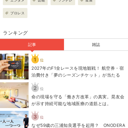
エンタメ
芸能
ツンデレ
星座
プロレス
ランキング
記事
雑誌
1
位
2027年のF1全レースを現地観戦！ 航空券・宿
泊費付き「夢のシーズンチケット」が当たる
2
位
​命の現場を守る「働き方改革」の真実。晃友会
が示す持続可能な地域医療の道筋とは。
3
位
なぜ59歳の三浦知良選手を起用？ ONODERA