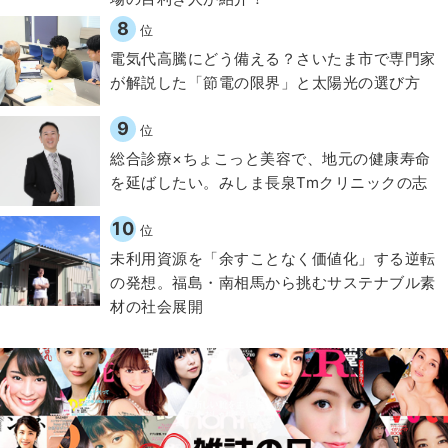
8
位
電気代高騰にどう備える？さいたま市で専門家
が解説した「節電の限界」と太陽光の選び方
9
位
総合診療×ちょこっと美容で、地元の健康寿命
を延ばしたい。みしま長泉Tmクリニックの志
10
位
​​未利用資源を「余すことなく価値化」する逆転
の発想。福島・南相馬から挑むサステナブル素
材の社会展開​