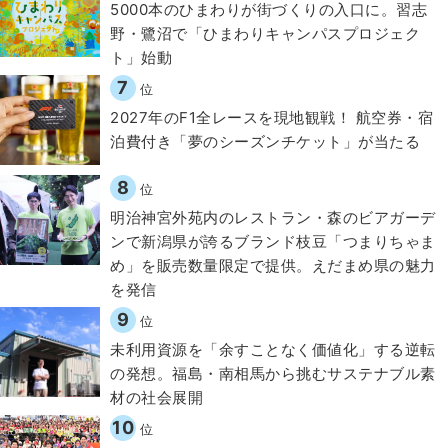
5000本のひまわりが街づくりの入口に。習志
野・鷺沼で「ひまわりキャンパスプロジェク
ト」始動
7
位
2027年のF1全レースを現地観戦！ 航空券・宿
泊費付き「夢のシーズンチケット」が当たる
8
位
明治神宮外苑内のレストラン・森のビアガーデ
ンで新潟県が誇るブランド枝豆「つまりちゃま
め」を販売数量限定で提供。えだまめ県の魅力
を発信
9
位
​​未利用資源を「余すことなく価値化」する逆転
の発想。福島・南相馬から挑むサステナブル素
材の社会展開​
10
位