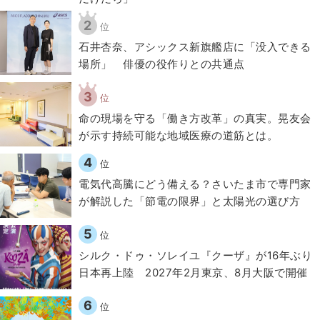
2
位
石井杏奈、アシックス新旗艦店に「没入できる
場所」 俳優の役作りとの共通点
3
位
​命の現場を守る「働き方改革」の真実。晃友会
が示す持続可能な地域医療の道筋とは。
4
位
電気代高騰にどう備える？さいたま市で専門家
が解説した「節電の限界」と太陽光の選び方
5
位
シルク・ドゥ・ソレイユ『クーザ』が16年ぶり
日本再上陸 2027年2月東京、8月大阪で開催
6
位