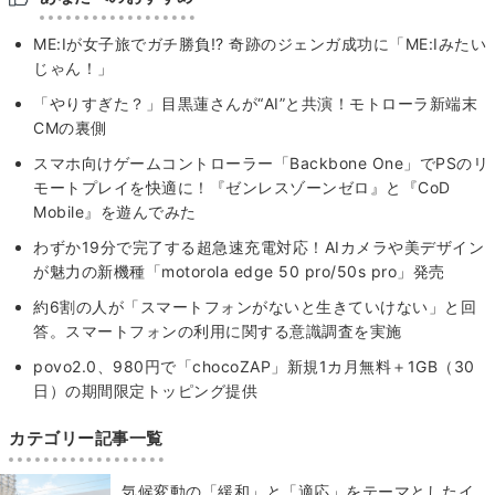
ME:Iが女子旅でガチ勝負!? 奇跡のジェンガ成功に「ME:Iみたい
じゃん！」
「やりすぎた？」目黒蓮さんが“AI”と共演！モトローラ新端末
CMの裏側
スマホ向けゲームコントローラー「Backbone One」でPSのリ
モートプレイを快適に！『ゼンレスゾーンゼロ』と『CoD
Mobile』を遊んでみた
わずか19分で完了する超急速充電対応！AIカメラや美デザイン
が魅力の新機種「motorola edge 50 pro/50s pro」発売
約6割の人が「スマートフォンがないと生きていけない」と回
答。スマートフォンの利用に関する意識調査を実施
povo2.0、980円で「chocoZAP」新規1カ月無料＋1GB（30
日）の期間限定トッピング提供
カテゴリー記事一覧
気候変動の「緩和」と「適応」をテーマとしたイ