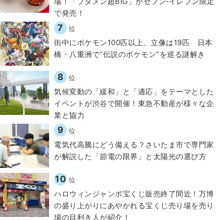
場！「ブタメン超BIG」がセブン‐イレブン限定
で発売！
7
位
街中にポケモン100匹以上、立像は19匹 日本
橋・八重洲で“伝説のポケモン”を巡る謎解き
8
位
気候変動の「緩和」と「適応」をテーマとした
イベントが渋谷で開催！東急不動産が様々な企
業と協力
9
位
電気代高騰にどう備える？さいたま市で専門家
が解説した「節電の限界」と太陽光の選び方
10
位
ハロウィンジャンボ宝くじ販売終了間近！万博
の盛り上がりにあやかれる宝くじ売り場を売り
場の目利き人が紹介！