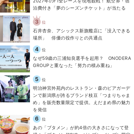
2027年のF1全レースを現地観戦！ 航空券・宿
泊費付き「夢のシーズンチケット」が当たる
3
位
石井杏奈、アシックス新旗艦店に「没入できる
場所」 俳優の役作りとの共通点
4
位
なぜ59歳の三浦知良選手を起用？ ONODERA
GROUPと重なった「努力の積み重ね」
5
位
明治神宮外苑内のレストラン・森のビアガーデ
ンで新潟県が誇るブランド枝豆「つまりちゃま
め」を販売数量限定で提供。えだまめ県の魅力
を発信
6
位
あの「ブタメン」が約4倍の大きさになって登