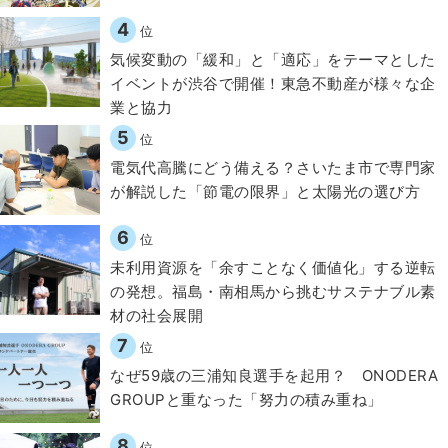
4
位
気候変動の「緩和」と「適応」をテーマとした
イベントが渋谷で開催！東急不動産が様々な企
業と協力
5
位
電気代高騰にどう備える？さいたま市で専門家
が解説した「節電の限界」と太陽光の選び方
6
位
​​未利用資源を「余すことなく価値化」する逆転
の発想。福島・南相馬から挑むサステナブル素
材の社会展開​
7
位
なぜ59歳の三浦知良選手を起用？ ONODERA
GROUPと重なった「努力の積み重ね」
8
位