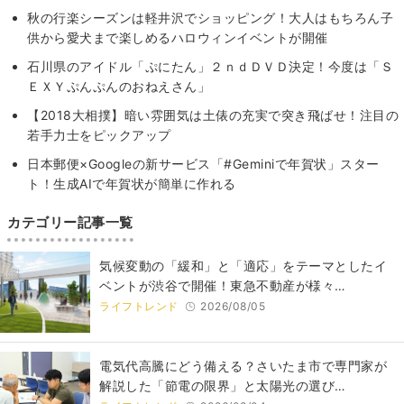
秋の行楽シーズンは軽井沢でショッピング！大人はもちろん子
供から愛犬まで楽しめるハロウィンイベントが開催
石川県のアイドル「ぷにたん」２ｎｄＤＶＤ決定！今度は「Ｓ
ＥＸＹぷんぷんのおねえさん」
【2018大相撲】暗い雰囲気は土俵の充実で突き飛ばせ！注目の
若手力士をピックアップ
日本郵便×Googleの新サービス「#Geminiで年賀状」スター
ト！生成AIで年賀状が簡単に作れる
カテゴリー記事一覧
気候変動の「緩和」と「適応」をテーマとしたイ
ベントが渋谷で開催！東急不動産が様々…
ライフトレンド
2026/08/05
電気代高騰にどう備える？さいたま市で専門家が
解説した「節電の限界」と太陽光の選び…