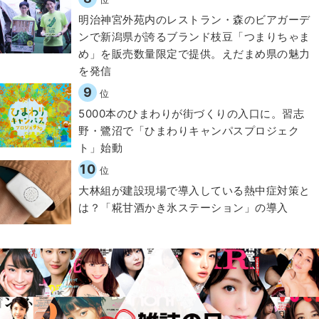
明治神宮外苑内のレストラン・森のビアガーデ
ンで新潟県が誇るブランド枝豆「つまりちゃま
め」を販売数量限定で提供。えだまめ県の魅力
を発信
9
位
5000本のひまわりが街づくりの入口に。習志
野・鷺沼で「ひまわりキャンパスプロジェク
ト」始動
10
位
大林組が建設現場で導入している熱中症対策と
は？「糀甘酒かき氷ステーション」の導入