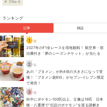
プロレス
ランキング
記事
雑誌
1
位
2027年のF1全レースを現地観戦！ 航空券・宿
泊費付き「夢のシーズンチケット」が当たる
2
位
あの「ブタメン」が約4倍の大きさになって登
場！「ブタメン超BIG」がセブン‐イレブン限定
で発売！
3
位
街中にポケモン100匹以上、立像は19匹 日本
橋・八重洲で“伝説のポケモン”を巡る謎解き