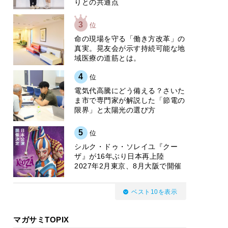
りとの共通点
3
位
​命の現場を守る「働き方改革」の
真実。晃友会が示す持続可能な地
域医療の道筋とは。
4
位
電気代高騰にどう備える？さいた
ま市で専門家が解説した「節電の
限界」と太陽光の選び方
5
位
シルク・ドゥ・ソレイユ『クー
ザ』が16年ぶり日本再上陸
2027年2月東京、8月大阪で開催
ベスト10を表示
マガサミTOPIX