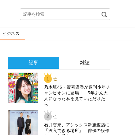
ビジネス
記事
雑誌
1
位
乃木坂46・賀喜遥香が週刊少年チ
ャンピオンに登場！「5年ぶん大
人になった私を見ていただけた
ら」
2
位
石井杏奈、アシックス新旗艦店に
「没入できる場所」 俳優の役作