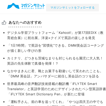
マガジンサミットをフォローする
あなたへのおすすめ
デジタル学習プラットフォーム「Kahoot!」が第17回EDIX（教
育総合展）に初出展。洋楽×クイズで英語の楽しさを発見
「1日1時間」で英語を“習慣化”できる。DMM英会話コーチング
が描く新しい学びの形
カミナリ、どつきも茨城なまりも封じられるも園児に大人気！
英語の先生体験で真価を発揮！？
なかやまきんに君、靴とお菓子を勘違いして笑われたことも。
「DMM 英会話」アンバサダーに就任し英会話のコツを語る
世界最高峰の音声翻訳技術搭載の翻訳機「iFLYTEK Smart
Translator」と英語学習のためにデザインされたペン型英語辞書
「iFLYTEK Smart Dictionary Pen」が新たに登場
「運転手さん、前の車を追ってくれ」「やつは四天王の中でも