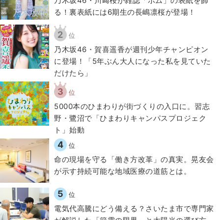
乃木坂46・川﨑桜が雑誌「ボム」の表紙を飾
る！裏表紙には6期生の長嶋凛桜が登場！
2
位
乃木坂46・賀喜遥香が週刊少年チャンピオン
に登場！「5年ぶん大人になった私を見ていた
だけたら」
3
位
5000本のひまわりが街づくりの入口に。習志
野・鷺沼で「ひまわりキャンパスプロジェク
ト」始動
4
位
​命の現場を守る「働き方改革」の真実。晃友会
が示す持続可能な地域医療の道筋とは。
5
位
電気代高騰にどう備える？さいたま市で専門家