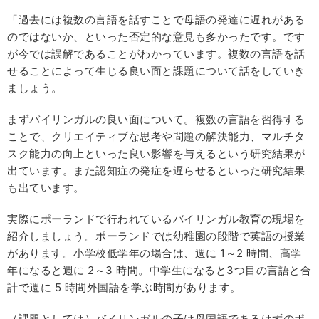
「過去には複数の言語を話すことで母語の発達に遅れがある
のではないか、といった否定的な意見も多かったです。です
が今では誤解であることがわかっています。複数の言語を話
せることによって生じる良い面と課題について話をしていき
ましょう。
まずバイリンガルの良い面について。複数の言語を習得する
ことで、クリエイティブな思考や問題の解決能力、マルチタ
スク能力の向上といった良い影響を与えるという研究結果が
出ています。また認知症の発症を遅らせるといった研究結果
も出ています。
実際にポーランドで行われているバイリンガル教育の現場を
紹介しましょう。ポーランドでは幼稚園の段階で英語の授業
があります。小学校低学年の場合は、週に 1～2 時間、高学
年になると週に 2～3 時間。中学生になると3つ目の言語と合
計で週に 5 時間外国語を学ぶ時間があります。
（課題としては）バイリンガルの子は母国語であるはずのポ