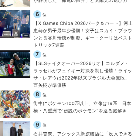
が解説した「節電の限界」と太陽光の選び方
6
位
【X Games Chiba 2026パーク＆バート】河上
恵蒔が男子最年少優勝！女子はスカイ・ブラウ
ンと長谷川瑞穂が制覇、ギー・クーリはベスト
トリック7連覇
7
位
【SLSテイクオーバー2026リオ】コルダノ・
ラッセルがフェイキー対決を制し優勝！ライッ
サ・レアウは2022年以来ブラジル大会無敗、
西矢椛が準優勝
8
位
街中にポケモン100匹以上、立像は19匹 日本
橋・八重洲で“伝説のポケモン”を巡る謎解き
9
位
石井杏奈、アシックス新旗艦店に「没入できる