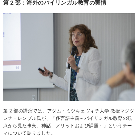
第 2
部：海外のバイリンガル教育の実情
第 2 部の講演では、アダム・ミツキェヴィチ大学 教授マグダ
レナ・レンブル氏が、「多言語主義～バイリンガル教育の観
点から見た事実、神話、メリットおよび課題～」というテー
マについて語りました。