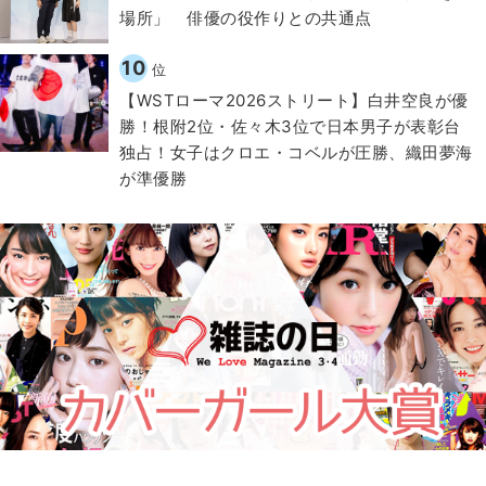
場所」 俳優の役作りとの共通点
10
位
【WSTローマ2026ストリート】白井空良が優
勝！根附2位・佐々木3位で日本男子が表彰台
独占！女子はクロエ・コベルが圧勝、織田夢海
が準優勝