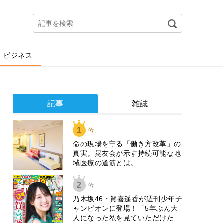
ビジネス
記事
雑誌
1
位
​命の現場を守る「働き方改革」の
真実。晃友会が示す持続可能な地
域医療の道筋とは。
2
位
乃木坂46・賀喜遥香が週刊少年チ
ャンピオンに登場！「5年ぶん大
人になった私を見ていただけた