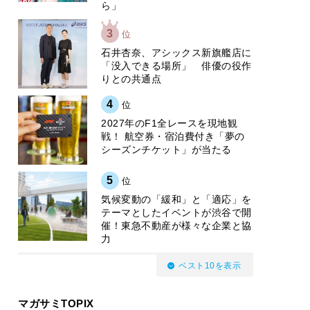
ら」
3
位
石井杏奈、アシックス新旗艦店に
「没入できる場所」 俳優の役作
りとの共通点
4
位
2027年のF1全レースを現地観
戦！ 航空券・宿泊費付き「夢の
シーズンチケット」が当たる
5
位
気候変動の「緩和」と「適応」を
テーマとしたイベントが渋谷で開
催！東急不動産が様々な企業と協
力
ベスト10を表示
マガサミTOPIX