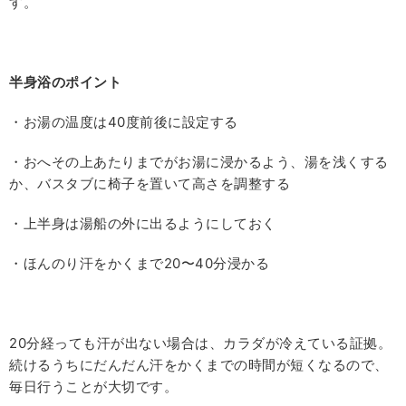
す。
半身浴のポイント
・お湯の温度は
40
度前後に設定する
・おへその上あたりまでがお湯に浸かるよう、湯を浅くする
か、バスタブに椅子を置いて高さを調整する
・上半身は湯船の外に出るようにしておく
・ほんのり汗をかくまで
20
〜
40
分浸かる
20
分経っても汗が出ない場合は、カラダが冷えている証拠。
続けるうちにだんだん汗をかくまでの時間が短くなるので、
毎日行うことが大切です。