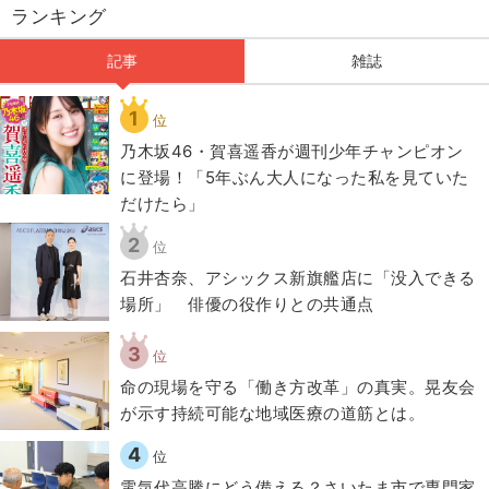
ランキング
記事
雑誌
1
位
乃木坂46・賀喜遥香が週刊少年チャンピオン
に登場！「5年ぶん大人になった私を見ていた
だけたら」
2
位
石井杏奈、アシックス新旗艦店に「没入できる
場所」 俳優の役作りとの共通点
3
位
​命の現場を守る「働き方改革」の真実。晃友会
が示す持続可能な地域医療の道筋とは。
4
位
電気代高騰にどう備える？さいたま市で専門家