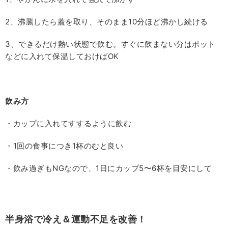
2
、沸騰したら蓋を取り、そのまま
10
分ほど沸かし続ける
3
、できるだけ熱い状態で飲む。すぐに飲まない分はポット
などに入れて保温しておけば
OK
飲み方
・カップに入れてすするように飲む
・
1
回の食事につき
1
杯のむと良い
・飲み過ぎも
NG
なので、
1
日にカップ
5
〜
6
杯を目安にして
半身浴で冷え＆運動不足を改善！