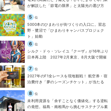
が解説した「節電の限界」と太陽光の選び方
5
位
5000本のひまわりが街づくりの入口に。習志
野・鷺沼で「ひまわりキャンパスプロジェク
ト」始動
6
位
シルク・ドゥ・ソレイユ『クーザ』が16年ぶり
日本再上陸 2027年2月東京、8月大阪で開催
7
位
2027年のF1全レースを現地観戦！ 航空券・宿
泊費付き「夢のシーズンチケット」が当たる
8
位
​​未利用資源を「余すことなく価値化」する逆転
の発想。福島・南相馬から挑むサステナブル素