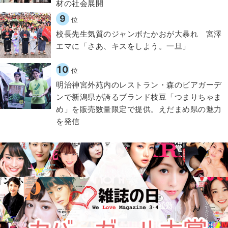
材の社会展開​
9
位
校長先生気質のジャンボたかおが大暴れ 宮澤
エマに「さあ、キスをしよう。一旦」
10
位
明治神宮外苑内のレストラン・森のビアガーデ
ンで新潟県が誇るブランド枝豆「つまりちゃま
め」を販売数量限定で提供。えだまめ県の魅力
を発信