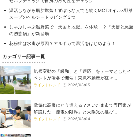
セルフチェックで自身の冷え性をチェック
温活しながら脂肪燃焼！ずぼらな人でも続くMCTオイル×野菜
スープのヘルシートッピング３つ
しゃぶしゃぶ温野菜で「天国と地獄」を体験！？『天使と悪魔
の誘惑鍋』が新登場
花粉症は水毒が原因？アルポカで温活をはじめよう！
カテゴリー記事一覧
気候変動の「緩和」と「適応」をテーマとしたイ
ベントが渋谷で開催！東急不動産が様々…
ライフトレンド
2026/08/05
電気代高騰にどう備える？さいたま市で専門家が
解説した「節電の限界」と太陽光の選び…
ライフトレンド
2026/08/04