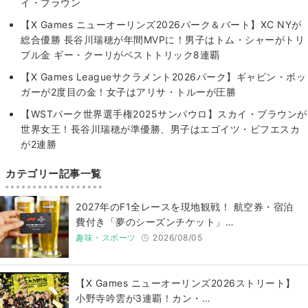
イ・ブラウン
【X Games ニューオーリンズ2026パーク＆バート】XC NYが
総合優勝 長谷川瑞穂が年間MVPに！男子はトム・シャーがトリ
プル金 ギー・クーリがベストトリック8連覇
【X Games Leagueサクラメント2026パーク】ギャビン・ボッ
ガーが2度目の金！女子はアリサ・トルーが圧勝
【WSTパーク世界選手権2025サンパウロ】スカイ・ブラウンが
世界女王！長谷川瑞穂が準優勝、男子はエゴイツ・ビフエスカ
が2連勝
カテゴリー記事一覧
2027年のF1全レースを現地観戦！ 航空券・宿泊
費付き「夢のシーズンチケット」…
趣味・スポーツ
2026/08/05
【X Games ニューオーリンズ2026ストリート】
小野寺吟雲が3連覇！カン・…