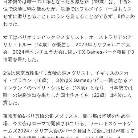
日本勢では唯一の出場となった永原悠路（19歳）は、予選3
位で決勝に駒を進めたが、決勝ではフルメイク（一度もミス
せずに滑りきること）のランを見せることができず、8位に終
わった。
女子はパリオリンピック金メダリスト、オーストラリアのア
リサ・トルー（14歳）が優勝し、2023年カリフォルニア大
会、2024年ベンチュラ大会に続いてX Gamesパーク種目で3
連覇を果たした。
2位は東京五輪&パリ五輪の銅メダリスト、イギリスのスカ
イ・ブラウン（16歳）、3位はX Gamesデビュー戦となるフ
ィンランドのヘイリ・シルビオ（13歳）となり、日本勢では
唯一の決勝進出を果たした四十住さくら（22歳）は4位に入
賞した。
東京五輪&パリ五輪の銀メダリスト、開心那は怪我のため欠
場。今大会はローマで開催されている、ワールドスケートゲ
ームズ2024イタリア大会のパーク種目と完全に日程が被って