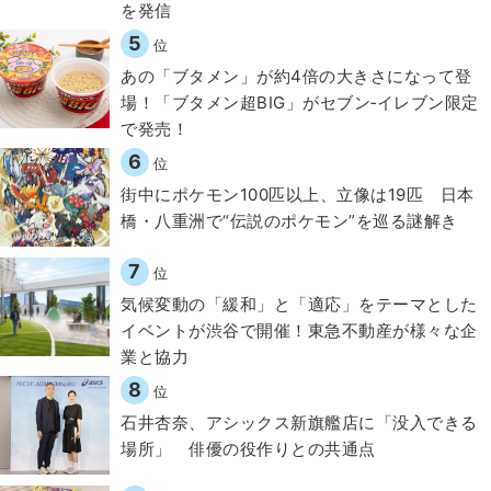
を発信
5
位
あの「ブタメン」が約4倍の大きさになって登
場！「ブタメン超BIG」がセブン‐イレブン限定
で発売！
6
位
街中にポケモン100匹以上、立像は19匹 日本
橋・八重洲で“伝説のポケモン”を巡る謎解き
7
位
気候変動の「緩和」と「適応」をテーマとした
イベントが渋谷で開催！東急不動産が様々な企
業と協力
8
位
石井杏奈、アシックス新旗艦店に「没入できる
場所」 俳優の役作りとの共通点