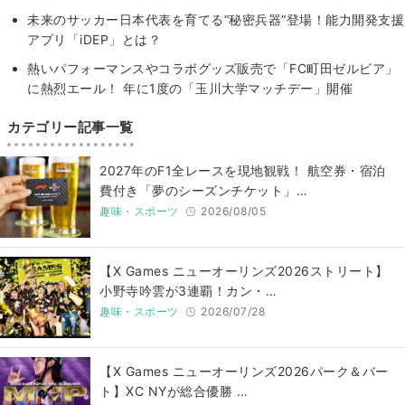
未来のサッカー日本代表を育てる“秘密兵器”登場！能力開発支援
アプリ「iDEP」とは？
熱いパフォーマンスやコラボグッズ販売で「FC町田ゼルビア」
に熱烈エール！ 年に1度の「玉川大学マッチデー」開催
カテゴリー記事一覧
2027年のF1全レースを現地観戦！ 航空券・宿泊
費付き「夢のシーズンチケット」…
趣味・スポーツ
2026/08/05
【X Games ニューオーリンズ2026ストリート】
小野寺吟雲が3連覇！カン・…
趣味・スポーツ
2026/07/28
【X Games ニューオーリンズ2026パーク＆バー
ト】XC NYが総合優勝 …