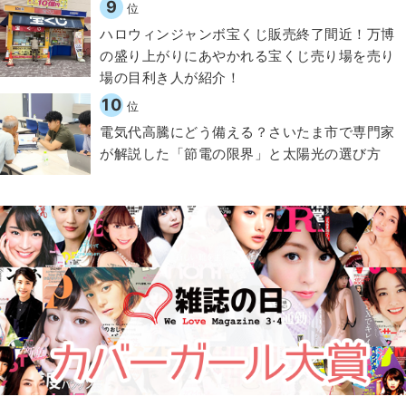
9
位
ハロウィンジャンボ宝くじ販売終了間近！万博
の盛り上がりにあやかれる宝くじ売り場を売り
場の目利き人が紹介！
10
位
電気代高騰にどう備える？さいたま市で専門家
が解説した「節電の限界」と太陽光の選び方