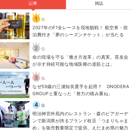
記事
雑誌
1
位
2027年のF1全レースを現地観戦！ 航空券・宿
泊費付き「夢のシーズンチケット」が当たる
2
位
​命の現場を守る「働き方改革」の真実。晃友会
が示す持続可能な地域医療の道筋とは。
3
位
なぜ59歳の三浦知良選手を起用？ ONODERA
GROUPと重なった「努力の積み重ね」
4
位
明治神宮外苑内のレストラン・森のビアガーデ
ンで新潟県が誇るブランド枝豆「つまりちゃま
め」を販売数量限定で提供。えだまめ県の魅力