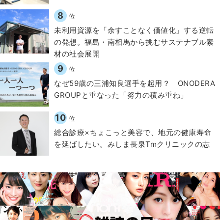
8
位
​​未利用資源を「余すことなく価値化」する逆転
の発想。福島・南相馬から挑むサステナブル素
材の社会展開​
9
位
なぜ59歳の三浦知良選手を起用？ ONODERA
GROUPと重なった「努力の積み重ね」
10
位
総合診療×ちょこっと美容で、地元の健康寿命
を延ばしたい。みしま長泉Tmクリニックの志