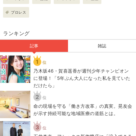
プロレス
ランキング
記事
雑誌
1
位
乃木坂46・賀喜遥香が週刊少年チャンピオン
に登場！「5年ぶん大人になった私を見ていた
だけたら」
2
位
​命の現場を守る「働き方改革」の真実。晃友会
が示す持続可能な地域医療の道筋とは。
3
位