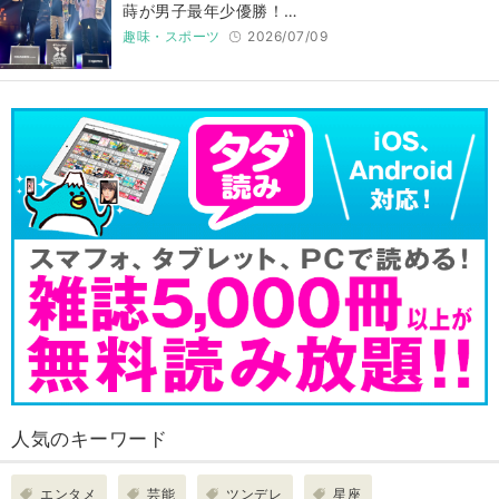
蒔が男子最年少優勝！…
趣味・スポーツ
2026/07/09
人気のキーワード
エンタメ
芸能
ツンデレ
星座