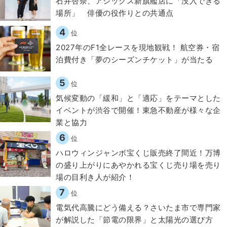
石井杏奈、アシックス新旗艦店に「没入できる
場所」 俳優の役作りとの共通点
4
位
2027年のF1全レースを現地観戦！ 航空券・宿
泊費付き「夢のシーズンチケット」が当たる
5
位
気候変動の「緩和」と「適応」をテーマとした
イベントが渋谷で開催！東急不動産が様々な企
業と協力
6
位
ハロウィンジャンボ宝くじ販売終了間近！万博
の盛り上がりにあやかれる宝くじ売り場を売り
場の目利き人が紹介！
7
位
電気代高騰にどう備える？さいたま市で専門家
が解説した「節電の限界」と太陽光の選び方