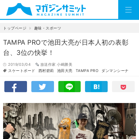
トップページ
趣味・スポーツ
TAMPA PROで池田大亮が日本人初の表彰
台、3位の快挙！
2019/03/04
放送作家 小嶋勝美
スケートボード
西村碧莉
池田大亮
TAMPA PRO
ダンマンシーナ