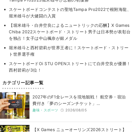
スケートボードコンテストの聖地Tampa Pro2022で根附海龍、
堀米雄斗が大健闘の入賞
【堀米雄斗・白井空良によるニュートリックの応酬】X Games
Chiba 2022スケートボード・ストリート男子は日本勢が表彰台
を独占！女子は中山楓奈が銀メダル
堀米雄斗と西村碧莉が世界王者に！スケートボード・ストリー
ト世界選手権
スケートボードOi STU OPENストリートにて白井空良が優勝！
西村碧莉が3位！
カテゴリー記事一覧
2027年のF1全レースを現地観戦！ 航空券・宿泊
費付き「夢のシーズンチケット」…
趣味・スポーツ
2026/08/05
【X Games ニューオーリンズ2026ストリート】