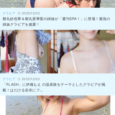
グラビア
2025/12/03
都丸紗也華＆都丸亜華梨の姉妹が「週刊SPA！」に登場！最強の
姉妹グラビアを披露！
グラビア
2025/12/03
「FLASH」に伊織もえ の温泉旅をテーマとしたグラビアが掲
載！はだける浴衣にフ…