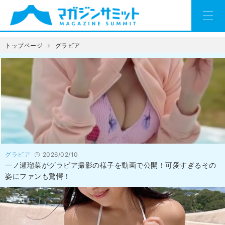
トップページ
グラビア
グラビア
2026/02/10
一ノ瀬瑠菜がグラビア撮影の様子を動画で公開！可愛すぎるその
姿にファンも驚愕！