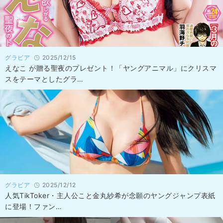
グラビア
2025/12/15
えなこ が贈る聖夜のプレゼント！「ヤングアニマル」にクリスマ
スをテーマとしたグラ…
グラビア
2025/12/12
人気TikToker・主人公こと金丸紗希が念願のヤングジャンプ表紙
に登場！ファン…