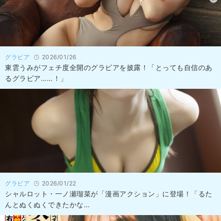
グラビア
2026/01/26
東雲うみがフェチ度全開のグラビアを披露！「とっても自信のあ
るグラビア……！」
グラビア
2026/01/22
シャルロット・一ノ瀬瑠菜が「漫画アクション」に登場！「るた
んとぬくぬくできたかな…