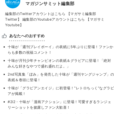
マガジンサミット編集部
編集部のTwitterアカウントはこちら
【マガサミ編集部
Twitter】
編集部のYoutubeアカウントはこちら
【マガサミ
Youtube】
あなたへのおすすめ
十味が「週刊プレイボーイ」の表紙に5年ぶりに登場！ファンか
らも多数の祝福コメント！
十味が月刊少年チャンピオンの表紙＆グラビアに登場！「絶対
みんな好きなやつで盛れ盛れだよ。」
2nd写真集「ぽみ」を発売した十味が「週刊ヤングジャンプ」の
表紙＆巻頭に登場！
十味が「グラビアンエイジ」に初登場！‟レトロちっく”なグラビ
アが掲載！
#2i2・十味が「漫画アクション」に登場！可愛すぎるランジェ
リーショットを披露しファン大歓喜！