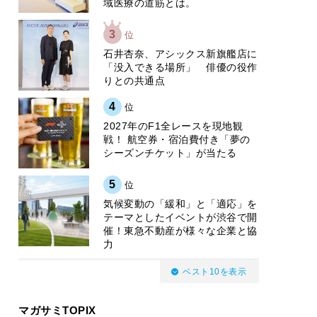
域医療の道筋とは。
3
位
石井杏奈、アシックス新旗艦店に
「没入できる場所」 俳優の役作
りとの共通点
4
位
2027年のF1全レースを現地観
戦！ 航空券・宿泊費付き「夢の
シーズンチケット」が当たる
5
位
気候変動の「緩和」と「適応」を
テーマとしたイベントが渋谷で開
催！東急不動産が様々な企業と協
力
ベスト10を表示
マガサミTOPIX