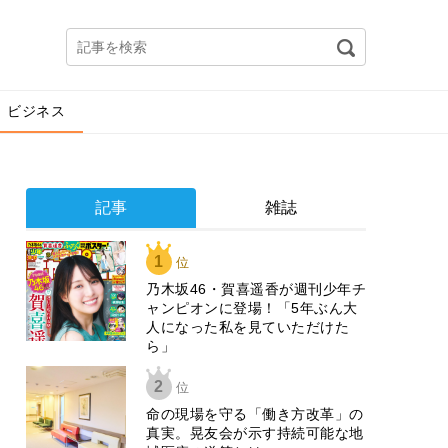
ビジネス
記事
雑誌
1
位
乃木坂46・賀喜遥香が週刊少年チ
ャンピオンに登場！「5年ぶん大
人になった私を見ていただけた
ら」
2
位
​命の現場を守る「働き方改革」の
真実。晃友会が示す持続可能な地