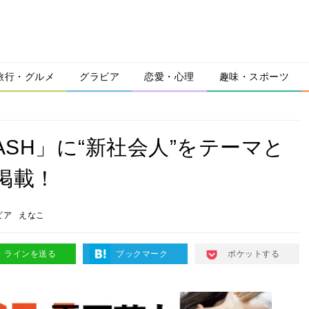
旅行・グルメ
グラビア
恋愛・心理
趣味・スポーツ
ASH」に“新社会人”をテーマと
掲載！
ビア
えなこ
ラインを送る
ブックマーク
ポケットする