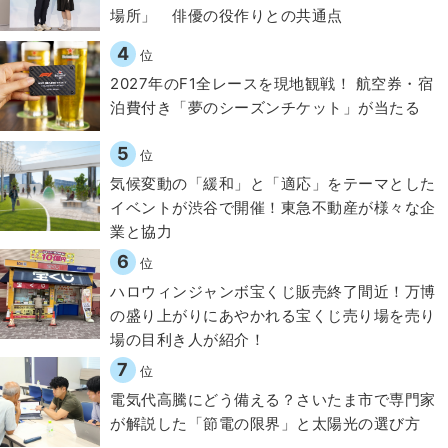
場所」 俳優の役作りとの共通点
4
位
2027年のF1全レースを現地観戦！ 航空券・宿
泊費付き「夢のシーズンチケット」が当たる
5
位
気候変動の「緩和」と「適応」をテーマとした
イベントが渋谷で開催！東急不動産が様々な企
業と協力
6
位
ハロウィンジャンボ宝くじ販売終了間近！万博
の盛り上がりにあやかれる宝くじ売り場を売り
場の目利き人が紹介！
7
位
電気代高騰にどう備える？さいたま市で専門家
が解説した「節電の限界」と太陽光の選び方