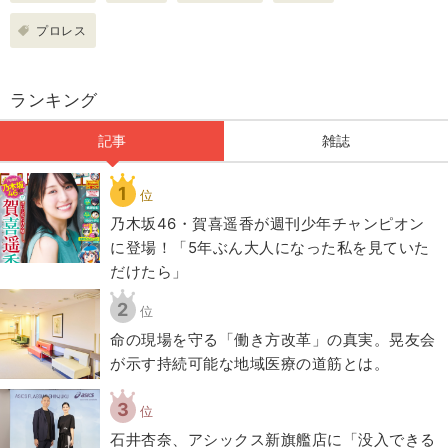
プロレス
ランキング
記事
雑誌
1
位
乃木坂46・賀喜遥香が週刊少年チャンピオン
に登場！「5年ぶん大人になった私を見ていた
だけたら」
2
位
​命の現場を守る「働き方改革」の真実。晃友会
が示す持続可能な地域医療の道筋とは。
3
位
石井杏奈、アシックス新旗艦店に「没入できる