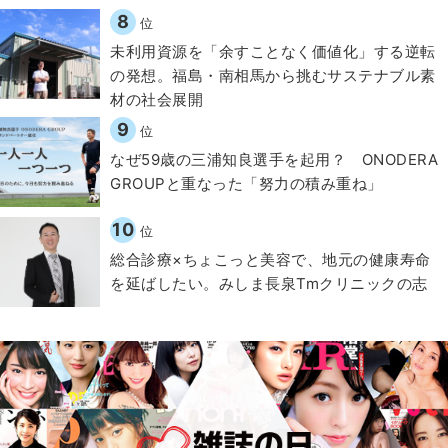
8
位
​​未利用資源を「余すことなく価値化」する逆転
の発想。福島・南相馬から挑むサステナブル素
材の社会展開​
9
位
なぜ59歳の三浦知良選手を起用？ ONODERA
GROUPと重なった「努力の積み重ね」
10
位
総合診療×ちょこっと美容で、地元の健康寿命
を延ばしたい。みしま長泉Tmクリニックの志