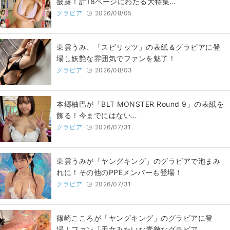
披露！計18ページにわたる大特集…
グラビア
2026/08/05
東雲うみ、「スピリッツ」の表紙＆グラビアに登
場し妖艶な雰囲気でファンを魅了！
グラビア
2026/08/03
本郷柚巴が「BLT MONSTER Round 9」の表紙を
飾る！今までにはない…
グラビア
2026/07/31
東雲うみが「ヤングキング」のグラビアで泡まみ
れに！その他のPPEメンバーも登場！
グラビア
2026/07/31
篠崎こころが「ヤングキング」のグラビアに登
場！ファン「天女みたいな素敵なグラビア…