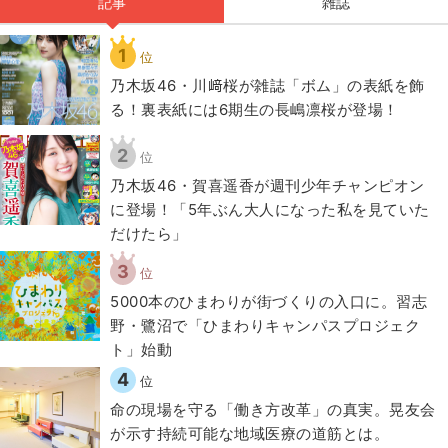
記事
雑誌
1
位
乃木坂46・川﨑桜が雑誌「ボム」の表紙を飾
る！裏表紙には6期生の長嶋凛桜が登場！
2
位
乃木坂46・賀喜遥香が週刊少年チャンピオン
に登場！「5年ぶん大人になった私を見ていた
だけたら」
3
位
5000本のひまわりが街づくりの入口に。習志
野・鷺沼で「ひまわりキャンパスプロジェク
ト」始動
4
位
​命の現場を守る「働き方改革」の真実。晃友会
が示す持続可能な地域医療の道筋とは。