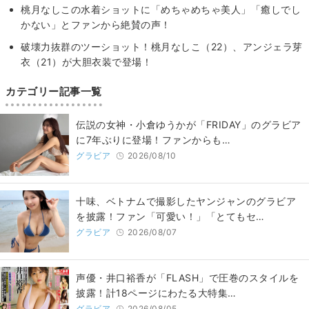
桃月なしこの水着ショットに「めちゃめちゃ美人」「癒しでし
かない」とファンから絶賛の声！
破壊力抜群のツーショット！桃月なしこ（22）、アンジェラ芽
衣（21）が大胆衣装で登場！
カテゴリー記事一覧
伝説の女神・小倉ゆうかが「FRIDAY」のグラビア
に7年ぶりに登場！ファンからも…
グラビア
2026/08/10
十味、ベトナムで撮影したヤンジャンのグラビア
を披露！ファン「可愛い！」「とてもセ…
グラビア
2026/08/07
声優・井口裕香が「FLASH」で圧巻のスタイルを
披露！計18ページにわたる大特集…
グラビア
2026/08/05