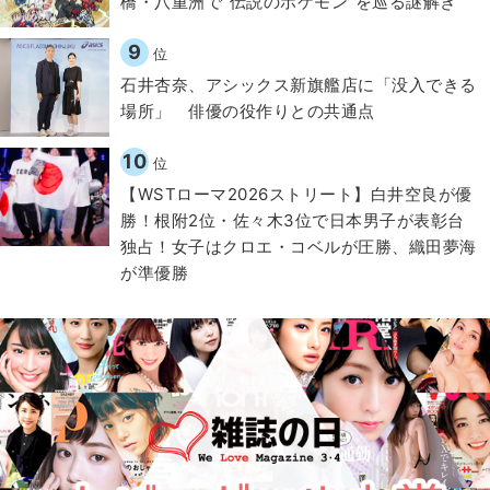
橋・八重洲で“伝説のポケモン”を巡る謎解き
9
位
石井杏奈、アシックス新旗艦店に「没入できる
場所」 俳優の役作りとの共通点
10
位
【WSTローマ2026ストリート】白井空良が優
勝！根附2位・佐々木3位で日本男子が表彰台
独占！女子はクロエ・コベルが圧勝、織田夢海
が準優勝