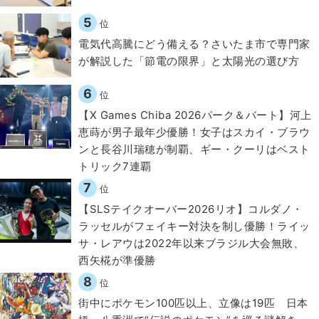
5
位
電気代高騰にどう備える？さいたま市で専門家
が解説した「節電の限界」と太陽光の選び方
6
位
【X Games Chiba 2026パーク＆バート】河上
恵蒔が男子最年少優勝！女子はスカイ・ブラウ
ンと長谷川瑞穂が制覇、ギー・クーリはベスト
トリック7連覇
7
位
【SLSテイクオーバー2026リオ】コルダノ・
ラッセルがフェイキー対決を制し優勝！ライッ
サ・レアウは2022年以来ブラジル大会無敗、
西矢椛が準優勝
8
位
街中にポケモン100匹以上、立像は19匹 日本