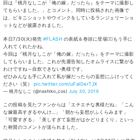
回は『桃月なしこが「俺の嫁」だったら』をテーマに撮影し
てもらいました。」とコメント。同時に投稿された画像で
は、ビキニショットやウインクをしているランジェリーショ
ットなどが披露されました。
本日7/30(火)発売
#FLASH
の表紙＆巻頭に登場🙋‍♀️もう手に
入れてくれたかね。
今回は『桃月なしこが「俺の嫁」だったら』をテーマに撮影
してもらいました。これが先週告知したオムライスに繋がる
わけですね～自炊できない奥様です。
ぜひみんなも手に入れて私が嫁だったらの妄想にふけってく
ださい（笑）
pic.twitter.com/uFaIDerTJX
— 桃月なしこ (@nashiko_cos)
July 30, 2019
この投稿を見たファンからは「エチエチな奥様だね」「こん
な嫁最高すぎるやんけ…」「朝から妄想がふくらみます」
「可愛すぎる」「美しすぎて妄想がはかどりまくり」といっ
た称賛のコメントが送られました。