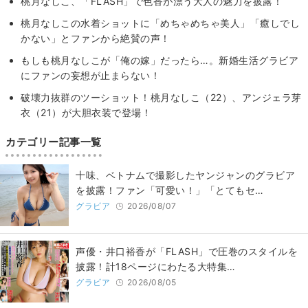
桃月なしこ、「FLASH」で色香が漂う大人の魅力を披露！
桃月なしこの水着ショットに「めちゃめちゃ美人」「癒しでし
かない」とファンから絶賛の声！
もしも桃月なしこが「俺の嫁」だったら…。新婚生活グラビア
にファンの妄想が止まらない！
破壊力抜群のツーショット！桃月なしこ（22）、アンジェラ芽
衣（21）が大胆衣装で登場！
カテゴリー記事一覧
十味、ベトナムで撮影したヤンジャンのグラビア
を披露！ファン「可愛い！」「とてもセ…
グラビア
2026/08/07
声優・井口裕香が「FLASH」で圧巻のスタイルを
披露！計18ページにわたる大特集…
グラビア
2026/08/05