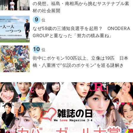
の発想。福島・南相馬から挑むサステナブル素
材の社会展開​
9
位
なぜ59歳の三浦知良選手を起用？ ONODERA
GROUPと重なった「努力の積み重ね」
10
位
街中にポケモン100匹以上、立像は19匹 日本
橋・八重洲で“伝説のポケモン”を巡る謎解き