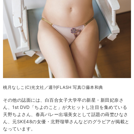
桃月なしこ(C)光文社／週刊FLASH 写真◎藤本和典
その他の誌面には、白百合女子大学卒の新星・新田妃奈さ
ん、1st DVD「ちよのこと」が大ヒットし注目を集めている
天野ちよさん、春高バレー出場美女として話題の蒔埜ひなさ
ん、元SKE48の女優・北野瑠華さんなどのグラビアが掲載と
なっています。