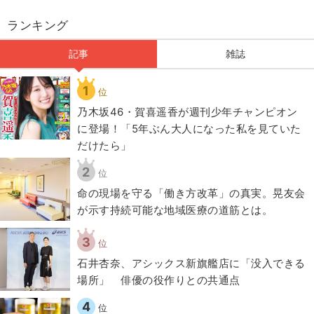
ランキング
記事
雑誌
1
位
乃木坂46・賀喜遥香が週刊少年チャンピオン
に登場！「5年ぶん大人になった私を見ていた
だけたら」
2
位
​命の現場を守る「働き方改革」の真実。晃友会
が示す持続可能な地域医療の道筋とは。
3
位
石井杏奈、アシックス新旗艦店に「没入できる
場所」 俳優の役作りとの共通点
4
位