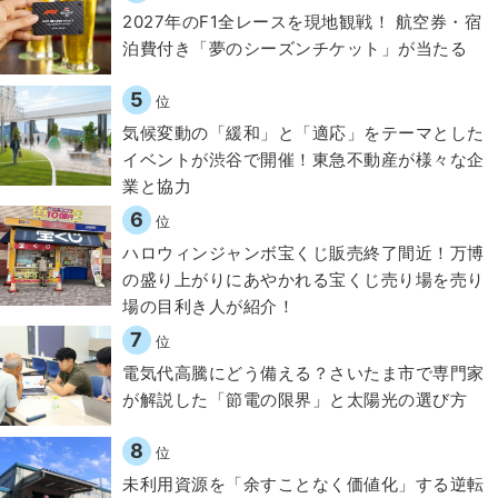
2027年のF1全レースを現地観戦！ 航空券・宿
泊費付き「夢のシーズンチケット」が当たる
5
位
気候変動の「緩和」と「適応」をテーマとした
イベントが渋谷で開催！東急不動産が様々な企
業と協力
6
位
ハロウィンジャンボ宝くじ販売終了間近！万博
の盛り上がりにあやかれる宝くじ売り場を売り
場の目利き人が紹介！
7
位
電気代高騰にどう備える？さいたま市で専門家
が解説した「節電の限界」と太陽光の選び方
8
位
​​未利用資源を「余すことなく価値化」する逆転