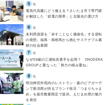
5
位
電気代高騰にどう備える？さいたま市で専門家
が解説した「節電の限界」と太陽光の選び方
6
位
​​未利用資源を「余すことなく価値化」する逆転
の発想。福島・南相馬から挑むサステナブル素
材の社会展開​
7
位
なぜ59歳の三浦知良選手を起用？ ONODERA
GROUPと重なった「努力の積み重ね」
8
位
明治神宮外苑内のレストラン・森のビアガーデ
ンで新潟県が誇るブランド枝豆「つまりちゃま
め」を販売数量限定で提供。えだまめ県の魅力
を発信