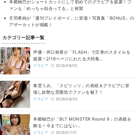
本郷柚巴がショートカットにして初めてのグラビアを披露！フ
ァンも「めっちゃ似合ってる」と称賛
天羽希純が「週刊プレイボーイ」に登場！写真集「BONUS」の
アザーカットが掲載！
カテゴリー記事一覧
声優・井口裕香が「FLASH」で圧巻のスタイルを
披露！計18ページにわたる大特集…
グラビア
2026/08/05
東雲うみ、「スピリッツ」の表紙＆グラビアに登
場し妖艶な雰囲気でファンを魅了！
グラビア
2026/08/03
本郷柚巴が「BLT MONSTER Round 9」の表紙を
飾る！今までにはない…
グラビア
2026/07/31