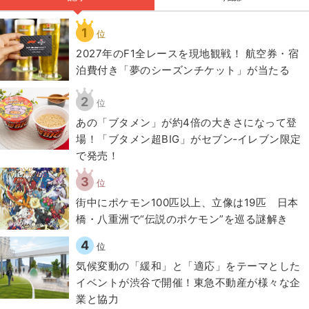
1
位
2027年のF1全レースを現地観戦！ 航空券・宿
泊費付き「夢のシーズンチケット」が当たる
2
位
あの「ブタメン」が約4倍の大きさになって登
場！「ブタメン超BIG」がセブン‐イレブン限定
で発売！
3
位
街中にポケモン100匹以上、立像は19匹 日本
橋・八重洲で“伝説のポケモン”を巡る謎解き
4
位
気候変動の「緩和」と「適応」をテーマとした
イベントが渋谷で開催！東急不動産が様々な企
業と協力