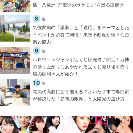
橋・八重洲で“伝説のポケモン”を巡る謎解き
8
位
気候変動の「緩和」と「適応」をテーマとした
イベントが渋谷で開催！東急不動産が様々な企
業と協力
9
位
ハロウィンジャンボ宝くじ販売終了間近！万博
の盛り上がりにあやかれる宝くじ売り場を売り
場の目利き人が紹介！
10
位
電気代高騰にどう備える？さいたま市で専門家
が解説した「節電の限界」と太陽光の選び方