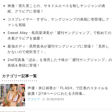
神激・実久里ことの、サキドルエースを制しヤンジャンの表
紙、グラビアに登場！
コスプレイヤー・すずら、ヤングジャンプの表紙に初登場しフ
ァンも祝福
Sweet Alley・島田菜津美が「週刊ヤングジャンプ」で初めての
水着グラビアを披露！
最強ボディ・髙野真央が週刊ヤングジャンプに登場！「見所し
かないので絶対見て！」
2nd写真集「ぽみ」を発売した十味が「週刊ヤングジャンプ」の
表紙＆巻頭に登場！
カテゴリー記事一覧
声優・井口裕香が「FLASH」で圧巻のスタイルを
披露！計18ページにわたる大特集…
グラビア
2026/08/05