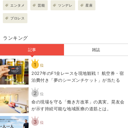
エンタメ
芸能
ツンデレ
星座
プロレス
ランキング
記事
雑誌
1
位
2027年のF1全レースを現地観戦！ 航空券・宿
泊費付き「夢のシーズンチケット」が当たる
2
位
​命の現場を守る「働き方改革」の真実。晃友会
が示す持続可能な地域医療の道筋とは。
3
位