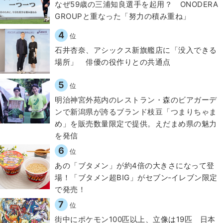
なぜ59歳の三浦知良選手を起用？ ONODERA
GROUPと重なった「努力の積み重ね」
4
位
石井杏奈、アシックス新旗艦店に「没入できる
場所」 俳優の役作りとの共通点
5
位
明治神宮外苑内のレストラン・森のビアガーデ
ンで新潟県が誇るブランド枝豆「つまりちゃま
め」を販売数量限定で提供。えだまめ県の魅力
を発信
6
位
あの「ブタメン」が約4倍の大きさになって登
場！「ブタメン超BIG」がセブン‐イレブン限定
で発売！
7
位
街中にポケモン100匹以上、立像は19匹 日本