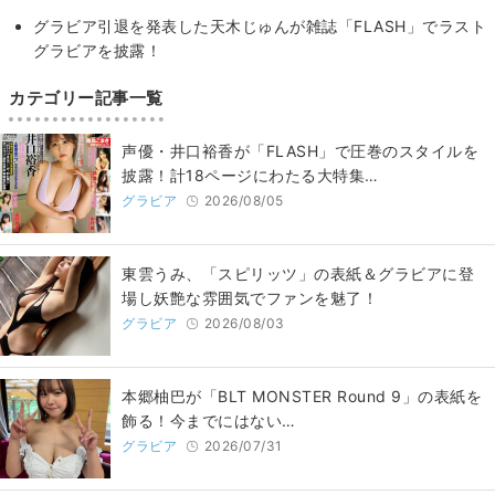
グラビア引退を発表した天木じゅんが雑誌「FLASH」でラスト
グラビアを披露！
カテゴリー記事一覧
声優・井口裕香が「FLASH」で圧巻のスタイルを
披露！計18ページにわたる大特集…
グラビア
2026/08/05
東雲うみ、「スピリッツ」の表紙＆グラビアに登
場し妖艶な雰囲気でファンを魅了！
グラビア
2026/08/03
本郷柚巴が「BLT MONSTER Round 9」の表紙を
飾る！今までにはない…
グラビア
2026/07/31