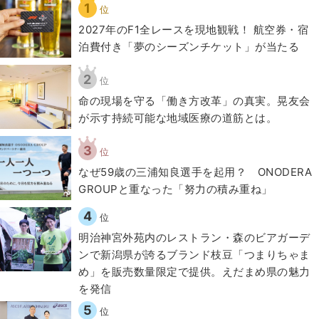
1
位
2027年のF1全レースを現地観戦！ 航空券・宿
泊費付き「夢のシーズンチケット」が当たる
2
位
​命の現場を守る「働き方改革」の真実。晃友会
が示す持続可能な地域医療の道筋とは。
3
位
なぜ59歳の三浦知良選手を起用？ ONODERA
GROUPと重なった「努力の積み重ね」
4
位
明治神宮外苑内のレストラン・森のビアガーデ
ンで新潟県が誇るブランド枝豆「つまりちゃま
め」を販売数量限定で提供。えだまめ県の魅力
を発信
5
位