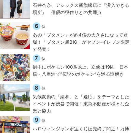
石井杏奈、アシックス新旗艦店に「没入できる
場所」 俳優の役作りとの共通点
6
位
あの「ブタメン」が約4倍の大きさになって登
場！「ブタメン超BIG」がセブン‐イレブン限定
で発売！
7
位
街中にポケモン100匹以上、立像は19匹 日本
橋・八重洲で“伝説のポケモン”を巡る謎解き
8
位
気候変動の「緩和」と「適応」をテーマとした
イベントが渋谷で開催！東急不動産が様々な企
業と協力
9
位
ハロウィンジャンボ宝くじ販売終了間近！万博