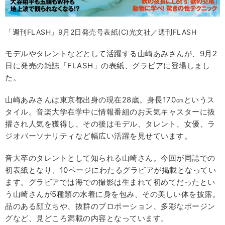
「週刊FLASH」9月2日発売号表紙(C)光文社／週刊FLASH
モデルやタレントなどとして活躍する山崎あみさんが、9月2
日に発売の雑誌「FLASH」の表紙、グラビアに登場しまし
た。
山崎あみさんは東京都出身の現在28歳。身長170㎝というス
タイル。音楽大学在学中に情報番組のお天気キャスターに抜
擢され人気を獲得し、その後はモデル、タレント、女優、ラ
ジオパーソナリティなど幅広い活躍を見せています。
音大卒のタレントとして知られる山崎さん。今回が同誌での
初表紙となり、10ページにわたるグラビアが掲載となってい
ます。グラビアでは海での撮影は生まれて初めてだったとい
う山崎さんが5種類の水着に身を包み、その美しい体を披露。
品のある顔立ちや、抜群のプロポーション、多彩なポージン
グなど、見どころ満載の内容となっています。