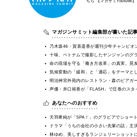
ちら
【マガサミYoutube】
マガジンサミット編集部が書いた記
乃木坂46・賀喜遥香が週刊少年チャンピオ
十味、ベトナムで撮影したヤンジャンのグ
​命の現場を守る「働き方改革」の真実。晃
気候変動の「緩和」と「適応」をテーマと
明治神宮外苑内のレストラン・森のビアガ
声優・井口裕香が「FLASH」で圧巻のスタ
あなたへのおすすめ
天羽希純が「SPA！」のグラビアでショー
ドラマ「うちの会社の小さい先輩の話」主
林ゆめ、美しすぎるランジェリーショット