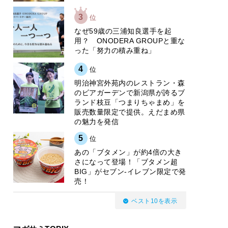
3
位
なぜ59歳の三浦知良選手を起
用？ ONODERA GROUPと重な
った「努力の積み重ね」
4
位
明治神宮外苑内のレストラン・森
のビアガーデンで新潟県が誇るブ
ランド枝豆「つまりちゃまめ」を
販売数量限定で提供。えだまめ県
の魅力を発信
5
位
あの「ブタメン」が約4倍の大き
さになって登場！「ブタメン超
BIG」がセブン‐イレブン限定で発
売！
ベスト10を表示