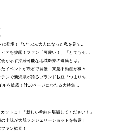
事
ンに登場！「5年ぶん大人になった私を見て…
ラビアを披露！ファン「可愛い！」「とてもセ…
友会が示す持続可能な地域医療の道筋とは。
したイベントが渋谷で開催！東急不動産が様々…
ーデンで新潟県が誇るブランド枝豆「つまりち…
イルを披露！計18ページにわたる大特集…
トカットに！「新しい希純を堪能してください！」
演の十味が大胆ランジェリーショットを披露！
にファン歓喜！