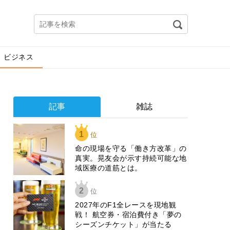
ビジネス
記事
雑誌
1
位
​命の現場を守る「働き方改革」の
真実。晃友会が示す持続可能な地
域医療の道筋とは。
2
位
2027年のF1全レースを現地観
戦！ 航空券・宿泊費付き「夢の
シーズンチケット」が当たる