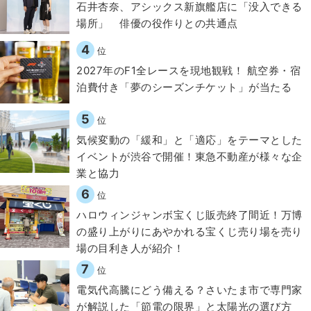
石井杏奈、アシックス新旗艦店に「没入できる
場所」 俳優の役作りとの共通点
4
位
2027年のF1全レースを現地観戦！ 航空券・宿
泊費付き「夢のシーズンチケット」が当たる
5
位
気候変動の「緩和」と「適応」をテーマとした
イベントが渋谷で開催！東急不動産が様々な企
業と協力
6
位
ハロウィンジャンボ宝くじ販売終了間近！万博
の盛り上がりにあやかれる宝くじ売り場を売り
場の目利き人が紹介！
7
位
電気代高騰にどう備える？さいたま市で専門家
が解説した「節電の限界」と太陽光の選び方