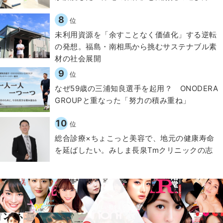
8
位
​​未利用資源を「余すことなく価値化」する逆転
の発想。福島・南相馬から挑むサステナブル素
材の社会展開​
9
位
なぜ59歳の三浦知良選手を起用？ ONODERA
GROUPと重なった「努力の積み重ね」
10
位
総合診療×ちょこっと美容で、地元の健康寿命
を延ばしたい。みしま長泉Tmクリニックの志