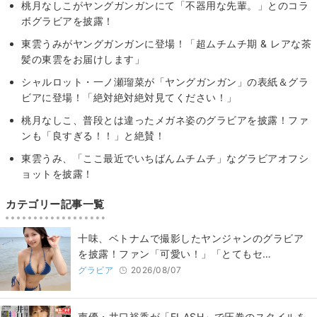
桃月なしこがヤングガンガンにて「不器用な先輩。」とのコラ
ボグラビアを披露！
東雲うみがヤングガンガンに登場！「超ムチムチ期 & レアな茶
髪の東雲をお届けします」
シャルロット・一ノ瀬瑠菜が「ヤングガンガン」の表紙＆グラ
ビアに登場！「絶対絶対絶対見てください！」
桃月なしこ、普段とは違ったメガネ姿のグラビアを披露！ファ
ンも「良すぎる！！」と絶賛！
東雲うみ、「ここ最近でいちばんムチムチ」なグラビアオフシ
ョットを披露！
カテゴリー記事一覧
十味、ベトナムで撮影したヤンジャンのグラビア
を披露！ファン「可愛い！」「とてもセ…
グラビア
2026/08/07
声優・井口裕香が「FLASH」で圧巻のスタイルを