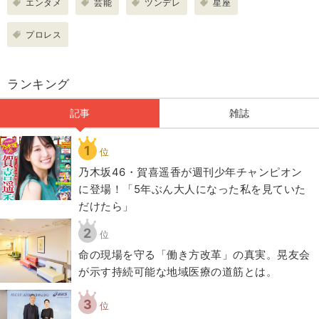
エンタメ
芸能
ツンデレ
星座
プロレス
ランキング
記事
雑誌
1
位
乃木坂46・賀喜遥香が週刊少年チャンピオン
に登場！「5年ぶん大人になった私を見ていた
だけたら」
2
位
​命の現場を守る「働き方改革」の真実。晃友会
が示す持続可能な地域医療の道筋とは。
3
位