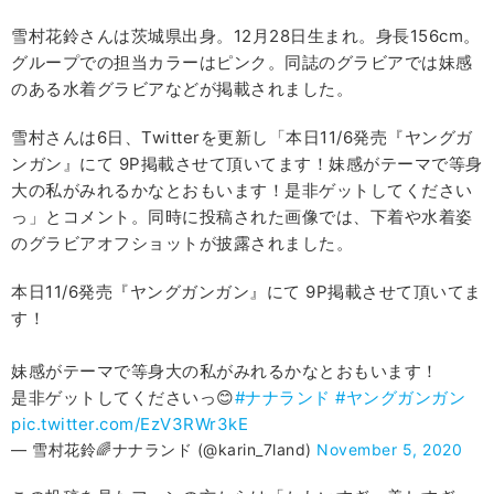
雪村花鈴さんは茨城県出身。12月28日生まれ。身長156cm。
グループでの担当カラーはピンク。同誌のグラビアでは妹感
のある水着グラビアなどが掲載されました。
雪村さんは6日、Twitterを更新し「本日11/6発売『ヤングガ
ンガン』にて 9P掲載させて頂いてます！妹感がテーマで等身
大の私がみれるかなとおもいます！是非ゲットしてください
っ」とコメント。同時に投稿された画像では、下着や水着姿
のグラビアオフショットが披露されました。
本日11/6発売『ヤングガンガン』にて 9P掲載させて頂いてま
す！
妹感がテーマで等身大の私がみれるかなとおもいます！
是非ゲットしてくださいっ😊
#ナナランド
#ヤングガンガン
pic.twitter.com/EzV3RWr3kE
— 雪村花鈴🌈ナナランド (@karin_7land)
November 5, 2020