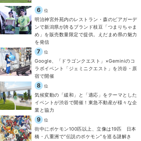
6
位
明治神宮外苑内のレストラン・森のビアガーデ
ンで新潟県が誇るブランド枝豆「つまりちゃま
め」を販売数量限定で提供。えだまめ県の魅力
を発信
7
位
Google、「ドラゴンクエスト」×Geminiのコ
ラボイベント「ジェミニクエスト」を渋谷・原
宿で開催
8
位
気候変動の「緩和」と「適応」をテーマとした
イベントが渋谷で開催！東急不動産が様々な企
業と協力
9
位
街中にポケモン100匹以上、立像は19匹 日本
橋・八重洲で“伝説のポケモン”を巡る謎解き