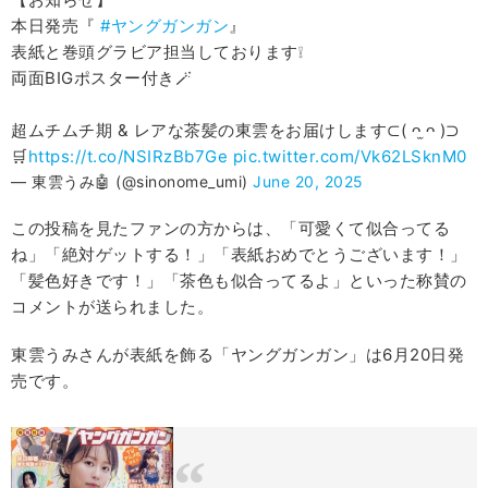
本日発売『
#ヤングガンガン
』
表紙と巻頭グラビア担当しております❕
両面BIGポスター付き🪄︎︎
超ムチムチ期 & レアな茶髪の東雲をお届けします⊂( ᴖ ̫ᴖ )⊃
🛒
https://t.co/NSIRzBb7Ge
pic.twitter.com/Vk62LSknM0
— 東雲うみ🤖 (@sinonome_umi)
June 20, 2025
この投稿を見たファンの方からは、「可愛くて似合ってる
ね」「絶対ゲットする！」「表紙おめでとうございます！」
「髪色好きです！」「茶色も似合ってるよ」といった称賛の
コメントが送られました。
東雲うみさんが表紙を飾る「ヤングガンガン」は6月20日発
売です。