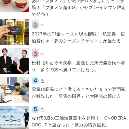
あの「ブタメン」が約4倍の大きさになって登
場！「ブタメン超BIG」がセブン‐イレブン限定
で発売！
2
位
2027年のF1全レースを現地観戦！ 航空券・宿
泊費付き「夢のシーズンチケット」が当たる
3
位
松村北斗と今田美桜、急逝した東野圭吾氏へ誓
う「多くの方へ届けていけたら」
4
位
電気代高騰にどう備える？さいたま市で専門家
が解説した「節電の限界」と太陽光の選び方
5
位
なぜ59歳の三浦知良選手を起用？ ONODERA
GROUPと重なった「努力の積み重ね」