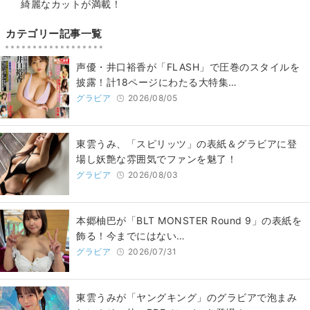
綺麗なカットが満載！
カテゴリー記事一覧
声優・井口裕香が「FLASH」で圧巻のスタイルを
披露！計18ページにわたる大特集…
グラビア
2026/08/05
東雲うみ、「スピリッツ」の表紙＆グラビアに登
場し妖艶な雰囲気でファンを魅了！
グラビア
2026/08/03
本郷柚巴が「BLT MONSTER Round 9」の表紙を
飾る！今までにはない…
グラビア
2026/07/31
東雲うみが「ヤングキング」のグラビアで泡まみ