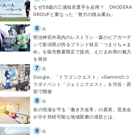
なぜ59歳の三浦知良選手を起用？ ONODERA
GROUPと重なった「努力の積み重ね」
6
位
明治神宮外苑内のレストラン・森のビアガーデ
ンで新潟県が誇るブランド枝豆「つまりちゃま
め」を販売数量限定で提供。えだまめ県の魅力
を発信
7
位
Google、「ドラゴンクエスト」×Geminiのコ
ラボイベント「ジェミニクエスト」を渋谷・原
宿で開催
8
位
​命の現場を守る「働き方改革」の真実。晃友会
が示す持続可能な地域医療の道筋とは。
9
位