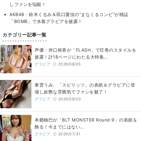
しファンを悩殺！
AKB48・鈴木くるみ＆田口愛佳の“まなくるコンビ”が雑誌
「BOMB」で水着グラビアを披露！
カテゴリー記事一覧
声優・井口裕香が「FLASH」で圧巻のスタイルを
披露！計18ページにわたる大特集…
グラビア
2026/08/05
東雲うみ、「スピリッツ」の表紙＆グラビアに登
場し妖艶な雰囲気でファンを魅了！
グラビア
2026/08/03
本郷柚巴が「BLT MONSTER Round 9」の表紙を
飾る！今までにはない…
グラビア
2026/07/31