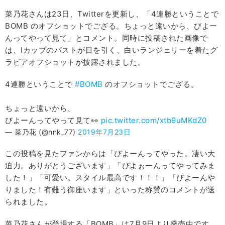
菜乃花さんは23日、Twitterを更新し、「4連勝ということで
BOMB のオフショットでござる。ちょっと遠いから、びよー
んってやって見て」とコメント。同時に投稿された画像で
は、Iカップのバストが目を引く、白いランジェリーを着たグ
ラビアオフショットが披露されました。
4連勝ということで
#BOMB
のオフショットでござる。
ちょっと遠いから、
びよーんってやって見て👀
pic.twitter.com/xtb9uMKdZ0
— 菜乃花 (@nnk_77)
2019年7月23日
この投稿を見たファンからは「びよーんってやった。凄い大
迫力。ありがとうございます」「びよぉーんってやってみま
した！」「可愛い。スタイル最高です！！！」「びよーんや
りました！有難う御座います」といった称賛のコメントが送
られました。
菜乃花さんが登場する「BOMB」は7月9日より発売中です。