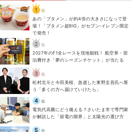
1
位
あの「ブタメン」が約4倍の大きさになって登
場！「ブタメン超BIG」がセブン‐イレブン限定
で発売！
2
位
2027年のF1全レースを現地観戦！ 航空券・宿
泊費付き「夢のシーズンチケット」が当たる
3
位
松村北斗と今田美桜、急逝した東野圭吾氏へ誓
う「多くの方へ届けていけたら」
4
位
電気代高騰にどう備える？さいたま市で専門家
が解説した「節電の限界」と太陽光の選び方
5
位