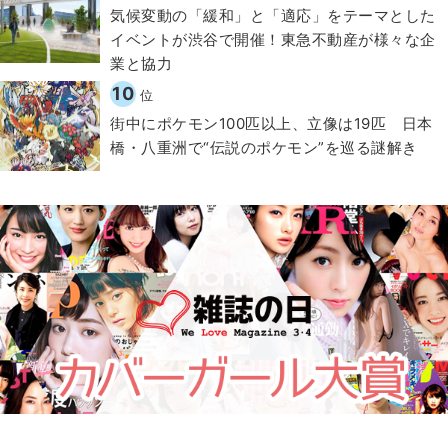
気候変動の「緩和」と「適応」をテーマとした
イベントが渋谷で開催！東急不動産が様々な企
業と協力
10
位
街中にポケモン100匹以上、立像は19匹 日本
橋・八重洲で“伝説のポケモン”を巡る謎解き