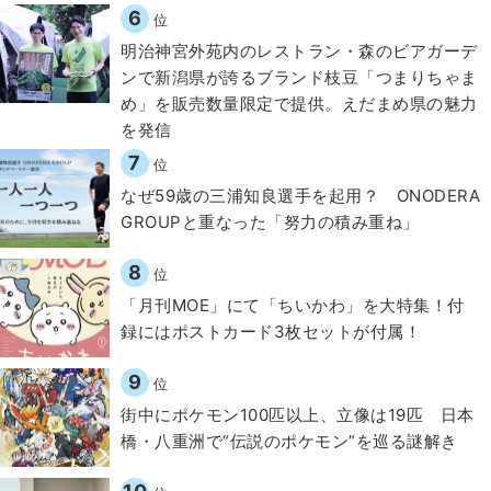
6
位
明治神宮外苑内のレストラン・森のビアガーデ
ンで新潟県が誇るブランド枝豆「つまりちゃま
め」を販売数量限定で提供。えだまめ県の魅力
を発信
7
位
なぜ59歳の三浦知良選手を起用？ ONODERA
GROUPと重なった「努力の積み重ね」
8
位
「月刊MOE」にて「ちいかわ」を大特集！付
録にはポストカード3枚セットが付属！
9
位
街中にポケモン100匹以上、立像は19匹 日本
橋・八重洲で“伝説のポケモン”を巡る謎解き