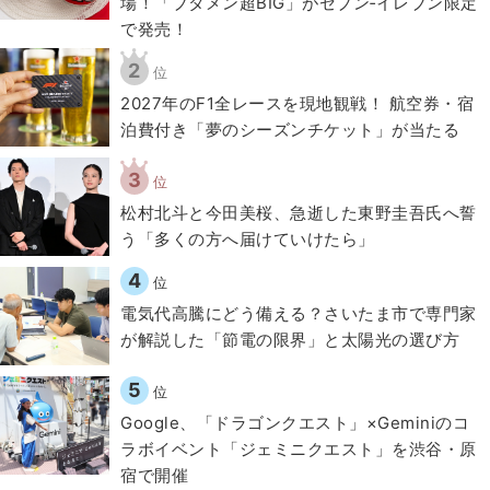
場！「ブタメン超BIG」がセブン‐イレブン限定
で発売！
2
位
2027年のF1全レースを現地観戦！ 航空券・宿
泊費付き「夢のシーズンチケット」が当たる
3
位
松村北斗と今田美桜、急逝した東野圭吾氏へ誓
う「多くの方へ届けていけたら」
4
位
電気代高騰にどう備える？さいたま市で専門家
が解説した「節電の限界」と太陽光の選び方
5
位
Google、「ドラゴンクエスト」×Geminiのコ
ラボイベント「ジェミニクエスト」を渋谷・原
宿で開催