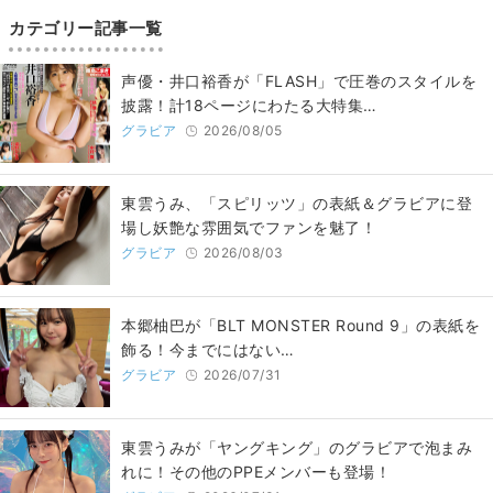
カテゴリー記事一覧
声優・井口裕香が「FLASH」で圧巻のスタイルを
披露！計18ページにわたる大特集…
グラビア
2026/08/05
東雲うみ、「スピリッツ」の表紙＆グラビアに登
場し妖艶な雰囲気でファンを魅了！
グラビア
2026/08/03
本郷柚巴が「BLT MONSTER Round 9」の表紙を
飾る！今までにはない…
グラビア
2026/07/31
東雲うみが「ヤングキング」のグラビアで泡まみ
れに！その他のPPEメンバーも登場！