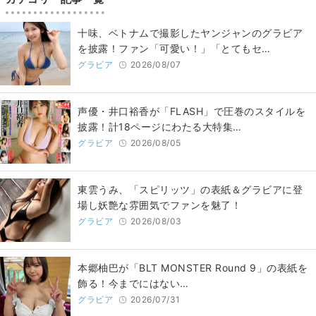
十味、ベトナムで撮影したヤンジャンのグラビア
を披露！ファン「可愛い！」「とてもセ…
グラビア
2026/08/07
声優・井口裕香が「FLASH」で圧巻のスタイルを
披露！計18ページにわたる大特集…
グラビア
2026/08/05
東雲うみ、「スピリッツ」の表紙＆グラビアに登
場し妖艶な雰囲気でファンを魅了！
グラビア
2026/08/03
本郷柚巴が「BLT MONSTER Round 9」の表紙を
飾る！今までにはない…
グラビア
2026/07/31