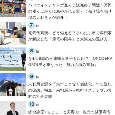
ハロウィンジャンボ宝くじ販売終了間近！万博
の盛り上がりにあやかれる宝くじ売り場を売り
場の目利き人が紹介！
7
位
電気代高騰にどう備える？さいたま市で専門家
が解説した「節電の限界」と太陽光の選び方
8
位
なぜ59歳の三浦知良選手を起用？ ONODERA
GROUPと重なった「努力の積み重ね」
9
位
​​未利用資源を「余すことなく価値化」する逆転
の発想。福島・南相馬から挑むサステナブル素
材の社会展開​
10
位
総合診療×ちょこっと美容で、地元の健康寿命