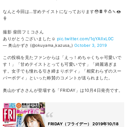
なんと今回は…甘めテイストになっております😳🍫🍭🍮🍡🍩
🍦
撮影 柴田フミコさん
ありがとうございました☺︎
pic.twitter.com/1qYAIlxL0C
— 奥山かずさ (@okuyama_kazusa_)
October 3, 2019
この投稿を見たファンからは「えっ！めちゃくちゃ可愛いで
す！」「甘めテイストとっても可愛いです」「綺麗過ぎま
す。女子でも憧れる引き締まりボディ」「相変わらずのスー
パーボディ」といった称賛のコメントが送られました。
奥山かずささんが登場する「FRIDAY」は10月4日発売です。
FRIDAY（フライデー） 2019年10/18