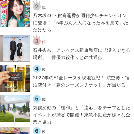
2
位
乃木坂46・賀喜遥香が週刊少年チャンピオン
に登場！「5年ぶん大人になった私を見ていた
だけたら」
3
位
石井杏奈、アシックス新旗艦店に「没入できる
場所」 俳優の役作りとの共通点
4
位
2027年のF1全レースを現地観戦！ 航空券・宿
泊費付き「夢のシーズンチケット」が当たる
5
位
気候変動の「緩和」と「適応」をテーマとした
イベントが渋谷で開催！東急不動産が様々な企
業と協力
6
位