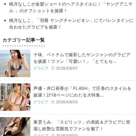
桃月なしこが金髪ショートのヘアスタイルに！「ヤングアニマ
ル 」のオフショットを披露！
桃月なしこ、「別冊 ヤングチャンピオン」にてバレンタインに
合わせたグラビアを披露！
カテゴリー記事一覧
十味、ベトナムで撮影したヤンジャンのグラビア
を披露！ファン「可愛い！」「とてもセ…
グラビア
2026/08/07
声優・井口裕香が「FLASH」で圧巻のスタイルを
披露！計18ページにわたる大特集…
グラビア
2026/08/05
東雲うみ、「スピリッツ」の表紙＆グラビアに登
場し妖艶な雰囲気でファンを魅了！
グラビア
2026/08/03