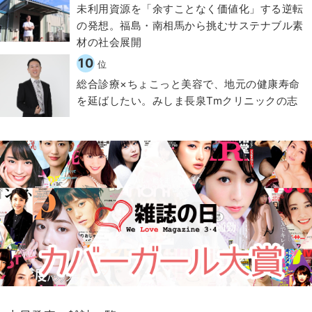
​​未利用資源を「余すことなく価値化」する逆転
の発想。福島・南相馬から挑むサステナブル素
材の社会展開​
10
位
総合診療×ちょこっと美容で、地元の健康寿命
を延ばしたい。みしま長泉Tmクリニックの志