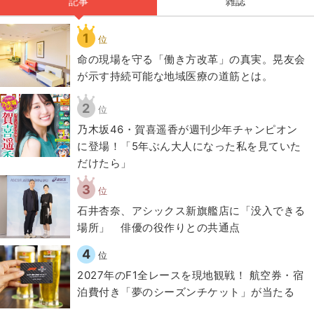
記事
雑誌
1
位
​命の現場を守る「働き方改革」の真実。晃友会
が示す持続可能な地域医療の道筋とは。
2
位
乃木坂46・賀喜遥香が週刊少年チャンピオン
に登場！「5年ぶん大人になった私を見ていた
だけたら」
3
位
石井杏奈、アシックス新旗艦店に「没入できる
場所」 俳優の役作りとの共通点
4
位
2027年のF1全レースを現地観戦！ 航空券・宿
泊費付き「夢のシーズンチケット」が当たる