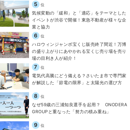
5
位
気候変動の「緩和」と「適応」をテーマとした
イベントが渋谷で開催！東急不動産が様々な企
業と協力
6
位
ハロウィンジャンボ宝くじ販売終了間近！万博
の盛り上がりにあやかれる宝くじ売り場を売り
場の目利き人が紹介！
7
位
電気代高騰にどう備える？さいたま市で専門家
が解説した「節電の限界」と太陽光の選び方
8
位
なぜ59歳の三浦知良選手を起用？ ONODERA
GROUPと重なった「努力の積み重ね」
9
位