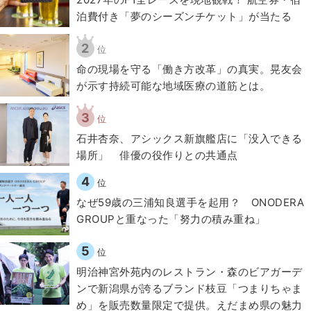
泊費付き「夢のシーズンチケット」が当たる
2
位
​命の現場を守る「働き方改革」の真実。晃友会
が示す持続可能な地域医療の道筋とは。
3
位
石井杏奈、アシックス新旗艦店に「没入できる
場所」 俳優の役作りとの共通点
4
位
なぜ59歳の三浦知良選手を起用？ ONODERA
GROUPと重なった「努力の積み重ね」
5
位
明治神宮外苑内のレストラン・森のビアガーデ
ンで新潟県が誇るブランド枝豆「つまりちゃま
め」を販売数量限定で提供。えだまめ県の魅力