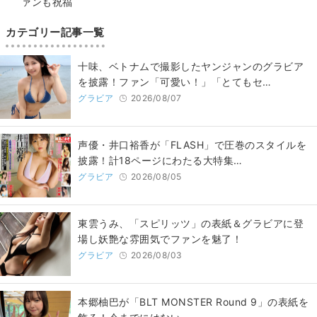
ァンも祝福
カテゴリー記事一覧
十味、ベトナムで撮影したヤンジャンのグラビア
を披露！ファン「可愛い！」「とてもセ…
グラビア
2026/08/07
声優・井口裕香が「FLASH」で圧巻のスタイルを
披露！計18ページにわたる大特集…
グラビア
2026/08/05
東雲うみ、「スピリッツ」の表紙＆グラビアに登
場し妖艶な雰囲気でファンを魅了！
グラビア
2026/08/03
本郷柚巴が「BLT MONSTER Round 9」の表紙を