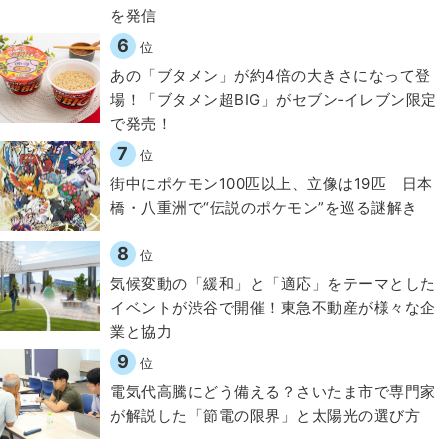
を発信
6
位
あの「ブタメン」が約4倍の大きさになって登
場！「ブタメン超BIG」がセブン‐イレブン限定
で発売！
7
位
街中にポケモン100匹以上、立像は19匹 日本
橋・八重洲で“伝説のポケモン”を巡る謎解き
8
位
気候変動の「緩和」と「適応」をテーマとした
イベントが渋谷で開催！東急不動産が様々な企
業と協力
9
位
電気代高騰にどう備える？さいたま市で専門家
が解説した「節電の限界」と太陽光の選び方