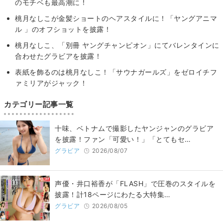
のモチベも最高潮に！
桃月なしこが金髪ショートのヘアスタイルに！「ヤングアニマ
ル 」のオフショットを披露！
桃月なしこ、「別冊 ヤングチャンピオン」にてバレンタインに
合わせたグラビアを披露！
表紙を飾るのは桃月なしこ！「サウナガールズ」をゼロイチフ
ァミリアがジャック！
カテゴリー記事一覧
十味、ベトナムで撮影したヤンジャンのグラビア
を披露！ファン「可愛い！」「とてもセ…
グラビア
2026/08/07
声優・井口裕香が「FLASH」で圧巻のスタイルを
披露！計18ページにわたる大特集…
グラビア
2026/08/05