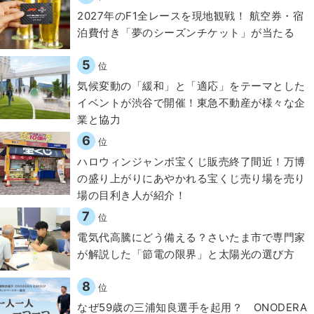
2027年のF1全レースを現地観戦！ 航空券・宿
泊費付き「夢のシーズンチケット」が当たる
5
位
気候変動の「緩和」と「適応」をテーマとした
イベントが渋谷で開催！東急不動産が様々な企
業と協力
6
位
ハロウィンジャンボ宝くじ販売終了間近！万博
の盛り上がりにあやかれる宝くじ売り場を売り
場の目利き人が紹介！
7
位
電気代高騰にどう備える？さいたま市で専門家
が解説した「節電の限界」と太陽光の選び方
8
位
なぜ59歳の三浦知良選手を起用？ ONODERA