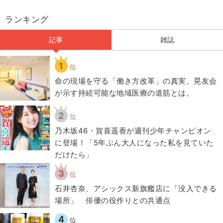
ランキング
記事
雑誌
1
位
​命の現場を守る「働き方改革」の真実。晃友会
が示す持続可能な地域医療の道筋とは。
2
位
乃木坂46・賀喜遥香が週刊少年チャンピオン
に登場！「5年ぶん大人になった私を見ていた
だけたら」
3
位
石井杏奈、アシックス新旗艦店に「没入できる
場所」 俳優の役作りとの共通点
4
位