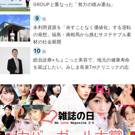
GROUPと重なった「努力の積み重ね」
9
位
​​未利用資源を「余すことなく価値化」する逆転
の発想。福島・南相馬から挑むサステナブル素
材の社会展開​
10
位
総合診療×ちょこっと美容で、地元の健康寿命
を延ばしたい。みしま長泉Tmクリニックの志