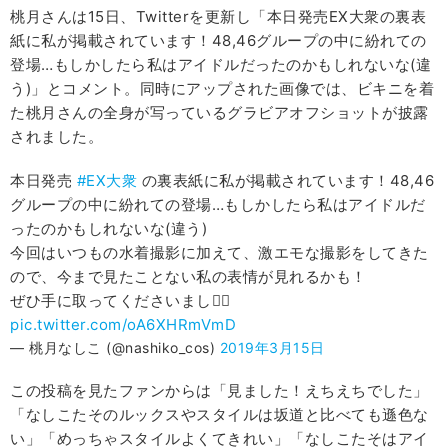
桃月さんは15日、Twitterを更新し「本日発売EX大衆の裏表
紙に私が掲載されています！48,46グループの中に紛れての
登場…もしかしたら私はアイドルだったのかもしれないな(違
う)」とコメント。同時にアップされた画像では、ビキニを着
た桃月さんの全身が写っているグラビアオフショットが披露
されました。
本日発売
#EX大衆
の裏表紙に私が掲載されています！48,46
グループの中に紛れての登場…もしかしたら私はアイドルだ
ったのかもしれないな(違う)
今回はいつもの水着撮影に加えて、激エモな撮影をしてきた
ので、今まで見たことない私の表情が見れるかも！
ぜひ手に取ってくださいまし🙋‍♀️
pic.twitter.com/oA6XHRmVmD
— 桃月なしこ (@nashiko_cos)
2019年3月15日
この投稿を見たファンからは「見ました！えちえちでした」
「なしこたそのルックスやスタイルは坂道と比べても遜色な
い」「めっちゃスタイルよくてきれい」「なしこたそはアイ