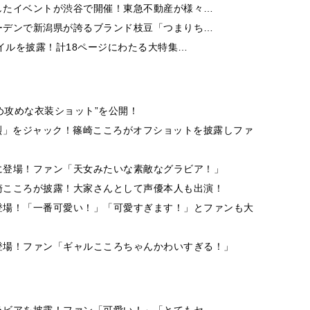
したイベントが渋谷で開催！東急不動産が様々…
ーデンで新潟県が誇るブランド枝豆「つまりち…
イルを披露！計18ページにわたる大特集…
め攻めな衣装ショット”を公開！
烈」をジャック！篠崎こころがオフショットを披露しファ
に登場！ファン「天女みたいな素敵なグラビア！」
崎こころが披露！大家さんとして声優本人も出演！
登場！「一番可愛い！」「可愛すぎます！」とファンも大
登場！ファン「ギャルこころちゃんかわいすぎる！」