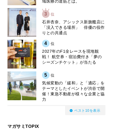
域医療の道筋とは。
3
位
石井杏奈、アシックス新旗艦店に
「没入できる場所」 俳優の役作
りとの共通点
4
位
2027年のF1全レースを現地観
戦！ 航空券・宿泊費付き「夢の
シーズンチケット」が当たる
5
位
気候変動の「緩和」と「適応」を
テーマとしたイベントが渋谷で開
催！東急不動産が様々な企業と協
力
ベスト10を表示
マガサミTOPIX