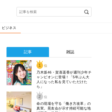
ビジネス
記事
雑誌
1
位
乃木坂46・賀喜遥香が週刊少年チ
ャンピオンに登場！「5年ぶん大
人になった私を見ていただけた
ら」
2
位
​命の現場を守る「働き方改革」の
真実。晃友会が示す持続可能な地