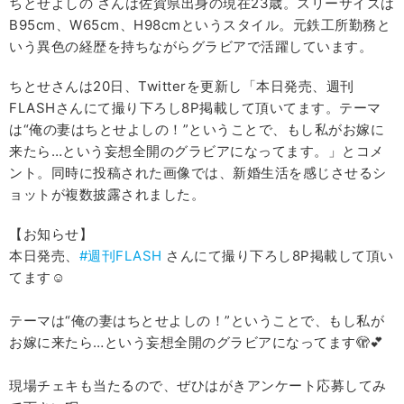
ちとせよしの さんは佐賀県出身の現在23歳。スリーサイズは
B95cm、W65cm、H98cmというスタイル。元鉄工所勤務と
いう異色の経歴を持ちながらグラビアで活躍しています。
ちとせさんは20日、Twitterを更新し「本日発売、週刊
FLASHさんにて撮り下ろし8P掲載して頂いてます。テーマ
は“俺の妻はちとせよしの！”ということで、もし私がお嫁に
来たら…という妄想全開のグラビアになってます。」とコメ
ント。同時に投稿された画像では、新婚生活を感じさせるシ
ョットが複数披露されました。
【お知らせ】
本日発売、
#週刊FLASH
さんにて撮り下ろし8P掲載して頂い
てます☺︎︎
テーマは“俺の妻はちとせよしの！”ということで、もし私が
お嫁に来たら…という妄想全開のグラビアになってます🫣💕︎
現場チェキも当たるので、ぜひはがきアンケート応募してみ