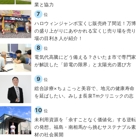
業と協力
7
位
ハロウィンジャンボ宝くじ販売終了間近！万博
の盛り上がりにあやかれる宝くじ売り場を売り
場の目利き人が紹介！
8
位
電気代高騰にどう備える？さいたま市で専門家
が解説した「節電の限界」と太陽光の選び方
9
位
総合診療×ちょこっと美容で、地元の健康寿命
を延ばしたい。みしま長泉Tmクリニックの志
10
位
​​未利用資源を「余すことなく価値化」する逆転
の発想。福島・南相馬から挑むサステナブル素
材の社会展開​