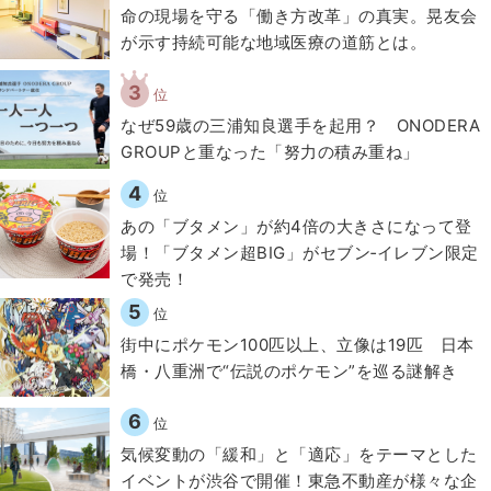
​命の現場を守る「働き方改革」の真実。晃友会
が示す持続可能な地域医療の道筋とは。
3
位
なぜ59歳の三浦知良選手を起用？ ONODERA
GROUPと重なった「努力の積み重ね」
4
位
あの「ブタメン」が約4倍の大きさになって登
場！「ブタメン超BIG」がセブン‐イレブン限定
で発売！
5
位
街中にポケモン100匹以上、立像は19匹 日本
橋・八重洲で“伝説のポケモン”を巡る謎解き
6
位
気候変動の「緩和」と「適応」をテーマとした
イベントが渋谷で開催！東急不動産が様々な企