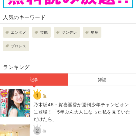
人気のキーワード
エンタメ
芸能
ツンデレ
星座
プロレス
ランキング
記事
雑誌
1
位
乃木坂46・賀喜遥香が週刊少年チャンピオン
に登場！「5年ぶん大人になった私を見ていた
だけたら」
2
位