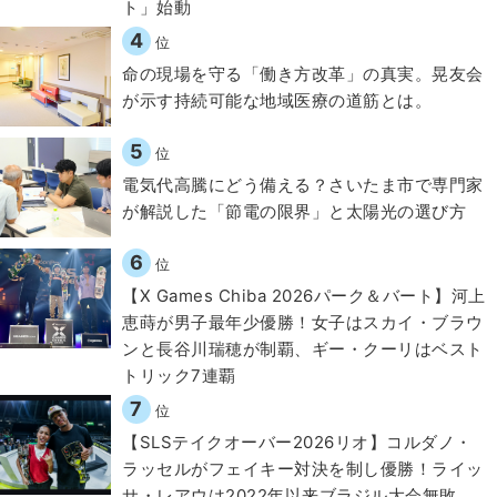
ト」始動
4
位
​命の現場を守る「働き方改革」の真実。晃友会
が示す持続可能な地域医療の道筋とは。
5
位
電気代高騰にどう備える？さいたま市で専門家
が解説した「節電の限界」と太陽光の選び方
6
位
【X Games Chiba 2026パーク＆バート】河上
恵蒔が男子最年少優勝！女子はスカイ・ブラウ
ンと長谷川瑞穂が制覇、ギー・クーリはベスト
トリック7連覇
7
位
【SLSテイクオーバー2026リオ】コルダノ・
ラッセルがフェイキー対決を制し優勝！ライッ
サ・レアウは2022年以来ブラジル大会無敗、