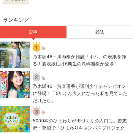
ランキング
記事
雑誌
1
位
乃木坂46・川﨑桜が雑誌「ボム」の表紙を飾
る！裏表紙には6期生の長嶋凛桜が登場！
2
位
乃木坂46・賀喜遥香が週刊少年チャンピオン
に登場！「5年ぶん大人になった私を見ていた
だけたら」
3
位
5000本のひまわりが街づくりの入口に。習志
野・鷺沼で「ひまわりキャンパスプロジェク