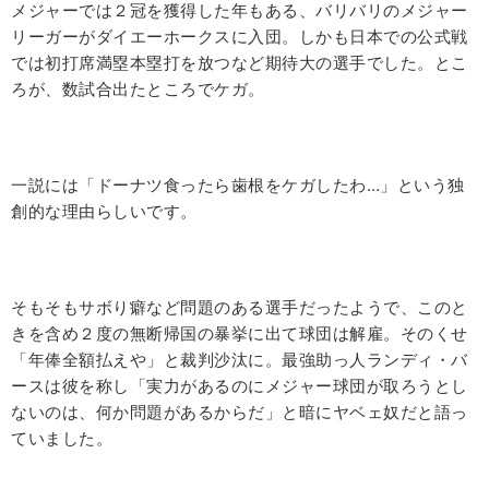
メジャーでは２冠を獲得した年もある、バリバリのメジャー
リーガーがダイエーホークスに入団。しかも日本での公式戦
では初打席満塁本塁打を放つなど期待大の選手でした。とこ
ろが、数試合出たところでケガ。
一説には「ドーナツ食ったら歯根をケガしたわ…」という独
創的な理由らしいです。
そもそもサボり癖など問題のある選手だったようで、このと
きを含め２度の無断帰国の暴挙に出て球団は解雇。そのくせ
「年俸全額払えや」と裁判沙汰に。最強助っ人ランディ・バ
ースは彼を称し「実力があるのにメジャー球団が取ろうとし
ないのは、何か問題があるからだ」と暗にヤベェ奴だと語っ
ていました。