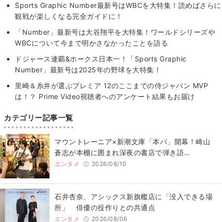
Sports Graphic Number最新号はWBCを大特集！読めばさらに
観戦が楽しくなる完全ガイドに！
「Number」最新号は大谷翔平を大特集！ワールドシリーズや
WBCについて今まで明かさなかったことを語る
ドジャース連覇&ホークス日本一！「Sports Graphic
Number」最新号は2025年の野球を大特集！
里崎＆糸井が選ぶプレミア 12のここまでの侍ジャパン MVP
は！？ Prime Video視聴者へのアンケート結果もお届け
カテゴリー記事一覧
マウントレーニア×新潮文庫「本パ」開幕！崎山
蒼志が本棚に囲まれ深夜の書店で弾き語…
エンタメ
2026/08/10
石井杏奈、アシックス新旗艦店に「没入できる場
所」 俳優の役作りとの共通点
エンタメ
2026/08/06