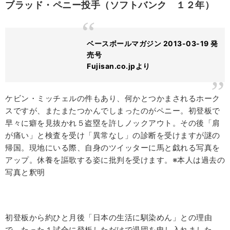
ブラッド・ペニー投手（ソフトバンク １２年）
ベースボールマガジン 2013-03-19 発
売号
Fujisan.co.jpより
ケビン・ミッチェルの件もあり、何かとつかまされるホーク
スですが、またまたつかんでしまったのがペニー。初登板で
早々に癖を見抜かれ５盗塁を許しノックアウト。その後「肩
が痛い」と検査を受け「異常なし」の診断を受けますが謎の
帰国。現地にいる際、自身のツイッターに馬と戯れる写真を
アップ。休養を謳歌する姿に批判を受けます。※本人は過去の
写真と釈明
初登板から約ひと月後「日本の生活に馴染めん」との理由
で、たった１試合に登板しただけで退団を申し入れました。