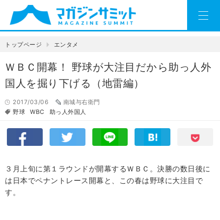
トップページ
エンタメ
ＷＢＣ開幕！ 野球が大注目だから助っ人外
国人を掘り下げる（地雷編）
2017/03/06
南城与右衛門
野球
WBC
助っ人外国人
３月上旬に第１ラウンドが開幕するＷＢＣ。決勝の数日後に
は日本でペナントレース開幕と、この春は野球に大注目で
す。