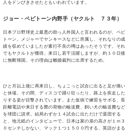
人をドンびきさせたともいわれています。
ジョー・ペピトーン内野手（ヤクルト ７３年）
日本プロ野球史上最悪の助っ人外国人と言われるのが、ペピ
トーン。メジャーでヤンキースなどに所属し、それなりの成
績を収めていましたが素行不良の噂はあったそうです。それ
でもヤクルトが獲得。来日し若干活躍しますが、約１０日後
に無断帰国。その理由は離婚裁判に出席するため。
ひと月以上後に再来日し、ちょこっと試合に出ると足が痛い
と休場。その間、ディスコで踊り狂ったり、路上を疾走した
りする姿が目撃されています。また仮病で練習をサボる、長
距離電話や来日する際の荷物の輸送費、飼い犬の輸送費など
を球団に請求。結局わずか１４試合に出ただけで退団する
と、地元紙のインタビューで、日本は家の扉の高さが１ｍ３
０センチしかない、マック１つ１５００円する、英語がまる