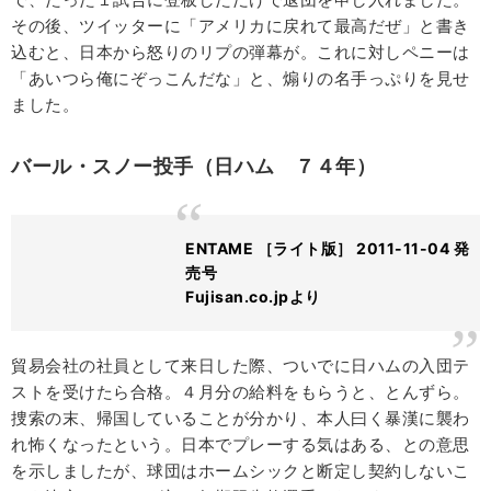
その後、ツイッターに「アメリカに戻れて最高だぜ」と書き
込むと、日本から怒りのリプの弾幕が。これに対しペニーは
「あいつら俺にぞっこんだな」と、煽りの名手っぷりを見せ
ました。
バール・スノー投手（日ハム ７４年）
ENTAME ［ライト版］ 2011-11-04 発
売号
Fujisan.co.jpより
貿易会社の社員として来日した際、ついでに日ハムの入団テ
ストを受けたら合格。４月分の給料をもらうと、とんずら。
捜索の末、帰国していることが分かり、本人曰く暴漢に襲わ
れ怖くなったという。日本でプレーする気はある、との意思
を示しましたが、球団はホームシックと断定し契約しないこ