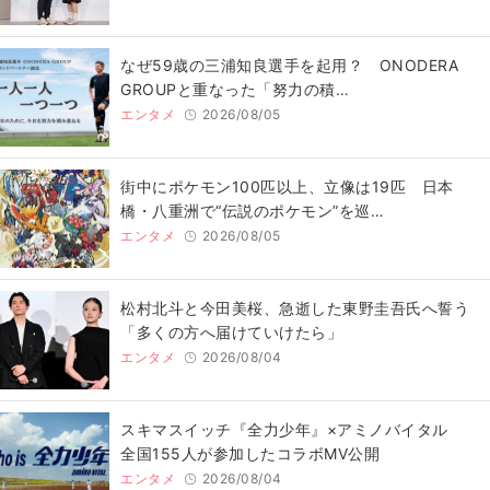
なぜ59歳の三浦知良選手を起用？ ONODERA
GROUPと重なった「努力の積…
エンタメ
2026/08/05
街中にポケモン100匹以上、立像は19匹 日本
橋・八重洲で“伝説のポケモン”を巡…
エンタメ
2026/08/05
松村北斗と今田美桜、急逝した東野圭吾氏へ誓う
「多くの方へ届けていけたら」
エンタメ
2026/08/04
スキマスイッチ『全力少年』×アミノバイタル
全国155人が参加したコラボMV公開
エンタメ
2026/08/04