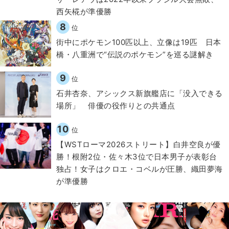
西矢椛が準優勝
8
位
街中にポケモン100匹以上、立像は19匹 日本
橋・八重洲で“伝説のポケモン”を巡る謎解き
9
位
石井杏奈、アシックス新旗艦店に「没入できる
場所」 俳優の役作りとの共通点
10
位
【WSTローマ2026ストリート】白井空良が優
勝！根附2位・佐々木3位で日本男子が表彰台
独占！女子はクロエ・コベルが圧勝、織田夢海
が準優勝