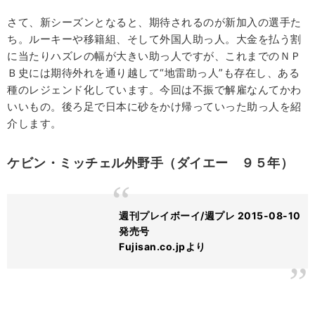
さて、新シーズンとなると、期待されるのが新加入の選手た
ち。ルーキーや移籍組、そして外国人助っ人。大金を払う割
に当たりハズレの幅が大きい助っ人ですが、これまでのＮＰ
Ｂ史には期待外れを通り越して“地雷助っ人”も存在し、ある
種のレジェンド化しています。今回は不振で解雇なんてかわ
いいもの。後ろ足で日本に砂をかけ帰っていった助っ人を紹
介します。
ケビン・ミッチェル外野手（ダイエー ９５年）
週刊プレイボーイ/週プレ 2015-08-10
発売号
Fujisan.co.jpより