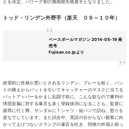
とを決定。パリーグ初の無期限失格選手となりました。
トッド・リンデン外野手（楽天 ０９～１０年）
ベースボールマガジン 2014-05-19 発
売号
Fujisan.co.jpより
絶望的に性格が悪いとされるリンデン。プレーも粗く、バン
トの構えからバットを引いてキャッチャーのマスクに当てる
バットアッパーをかまし乱闘寸前に。こんな奴なので審判や
球団首脳に対する暴言も多く登録抹消になることも。監督に
謝罪に行く際、サンダルにＴシャツ・短パンで訪ね、怒りを
逆なでしています。また試合中、英語の分からない観客に向
かってえげつないスラングの暴言を吐き、同僚の外国人助っ