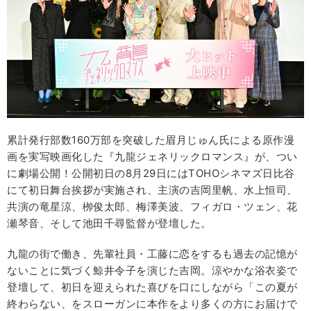
累計発行部数160万部を突破した眉月じゅん氏による原作漫
画を実写映画化した『九龍ジェネリックロマンス』が、つい
に劇場公開！公開初日の8月29日にはTOHOシネマズ日比谷
にて初日舞台挨拶が実施され、主演の吉岡里帆、水上恒司、
共演の竜星涼、栁俊太郎、梅澤美波、フィガロ・ツェン、花
瀬琴音、そして池田千尋監督が登壇した。
九龍の街で働き、先輩社員・工藤に恋をするも過去の記憶が
ないことに気づく鯨井令子を演じた吉岡。涼やかな浴衣姿で
登壇して、初日を迎えられた喜びを口にしながら「この夏が
終わらない、をスローガンに本作をより多くの方にお届けで