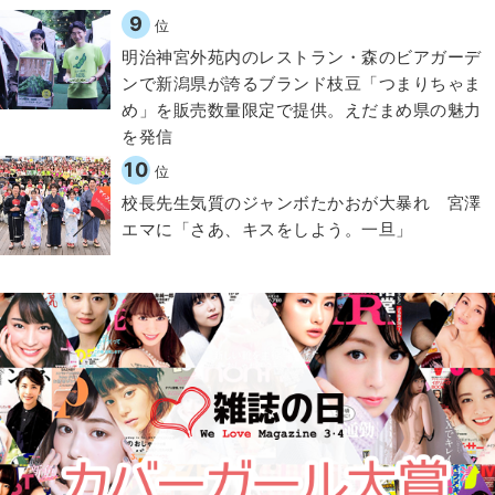
9
位
明治神宮外苑内のレストラン・森のビアガーデ
ンで新潟県が誇るブランド枝豆「つまりちゃま
め」を販売数量限定で提供。えだまめ県の魅力
を発信
10
位
校長先生気質のジャンボたかおが大暴れ 宮澤
エマに「さあ、キスをしよう。一旦」