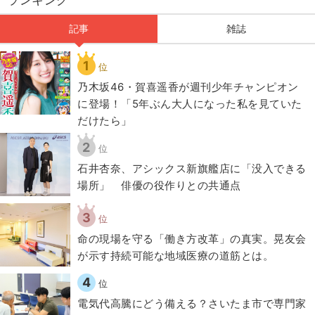
記事
雑誌
1
位
乃木坂46・賀喜遥香が週刊少年チャンピオン
に登場！「5年ぶん大人になった私を見ていた
だけたら」
2
位
石井杏奈、アシックス新旗艦店に「没入できる
場所」 俳優の役作りとの共通点
3
位
​命の現場を守る「働き方改革」の真実。晃友会
が示す持続可能な地域医療の道筋とは。
4
位
電気代高騰にどう備える？さいたま市で専門家