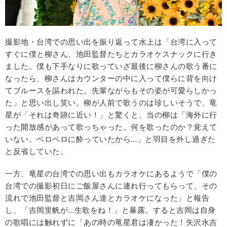
撮影地・台湾での思い出を振り返って水上は「台湾に入って
すぐに僕と柳さん、池田監督たちとカラオケスナックに行き
ました。僕も下手なりに歌っていざ最後に柳さんの歌う番に
なったら、柳さんはカウンターの中に入って僕らに背を向け
てブルースを謳われた。先輩ながらもその姿が可愛らしかっ
た」と思い出し笑い。柳が人前で歌うのは珍しいそうで、竜
星が「それは奇跡に近い！」と驚くと、当の柳は「海外に行
った開放感があって歌っちゃった。何を歌ったのか？覚えて
いない。ベロベロに酔っていたから…」と羽目を外し過ぎた
と反省していた。
一方、竜星の台湾での思い出もカラオケにあるようで「僕の
台湾での撮影初日にご飯屋さんに連れ行ってもらって、その
流れで池田監督と吉岡さん達とカラオケになった」と報告
し、「吉岡里帆が…生歌をね！」と暴露。すると吉岡は自身
の歌唱には触れずに「あの時の竜星君は凄かった！矢沢永吉