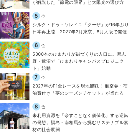
が解説した「節電の限界」と太陽光の選び方
5
位
シルク・ドゥ・ソレイユ『クーザ』が16年ぶり
日本再上陸 2027年2月東京、8月大阪で開催
6
位
5000本のひまわりが街づくりの入口に。習志
野・鷺沼で「ひまわりキャンパスプロジェク
ト」始動
7
位
2027年のF1全レースを現地観戦！ 航空券・宿
泊費付き「夢のシーズンチケット」が当たる
8
位
​​未利用資源を「余すことなく価値化」する逆転
の発想。福島・南相馬から挑むサステナブル素
材の社会展開​