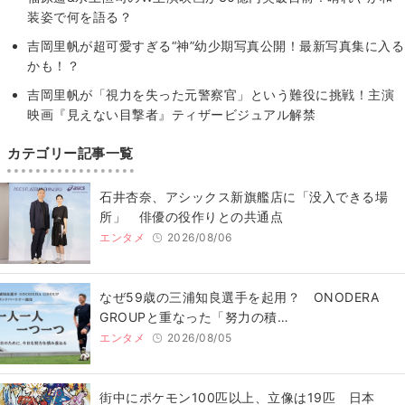
装姿で何を語る？
吉岡里帆が超可愛すぎる“神”幼少期写真公開！最新写真集に入る
かも！？
吉岡里帆が「視力を失った元警察官」という難役に挑戦！主演
映画『見えない目撃者』ティザービジュアル解禁
カテゴリー記事一覧
石井杏奈、アシックス新旗艦店に「没入できる場
所」 俳優の役作りとの共通点
エンタメ
2026/08/06
なぜ59歳の三浦知良選手を起用？ ONODERA
GROUPと重なった「努力の積…
エンタメ
2026/08/05
街中にポケモン100匹以上、立像は19匹 日本