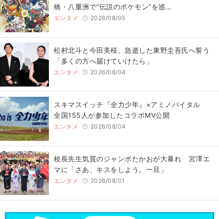
橋・八重洲で“伝説のポケモン”を巡…
エンタメ
2026/08/05
松村北斗と今田美桜、急逝した東野圭吾氏へ誓う
「多くの方へ届けていけたら」
エンタメ
2026/08/04
スキマスイッチ『全力少年』×アミノバイタル
全国155人が参加したコラボMV公開
エンタメ
2026/08/04
校長先生気質のジャンボたかおが大暴れ 宮澤エ
マに「さあ、キスをしよう。一旦」
エンタメ
2026/08/01