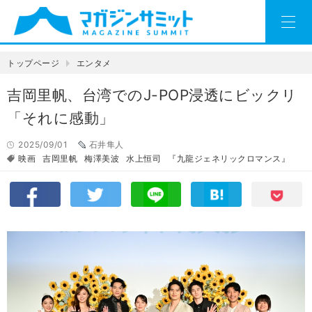
トップページ
エンタメ
吉岡里帆、台湾でのJ-POP浸透にビックリ
「それに感動」
2025/09/01
石井隼人
映画
吉岡里帆
梅澤美波
水上恒司
『九龍ジェネリックロマンス』