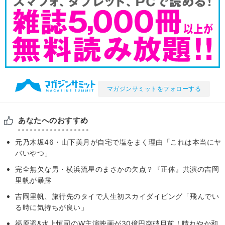
マガジンサミットをフォローする
あなたへのおすすめ
元乃木坂46・山下美月が自宅で塩をまく理由「これは本当にヤ
バいやつ」
完全無欠な男・横浜流星のまさかの欠点？『正体』共演の吉岡
里帆が暴露
吉岡里帆、旅行先のタイで人生初スカイダイビング「飛んでい
る時に気持ちが良い」
福原遥&水上恒司のW主演映画が30億円突破目前！晴れやか和