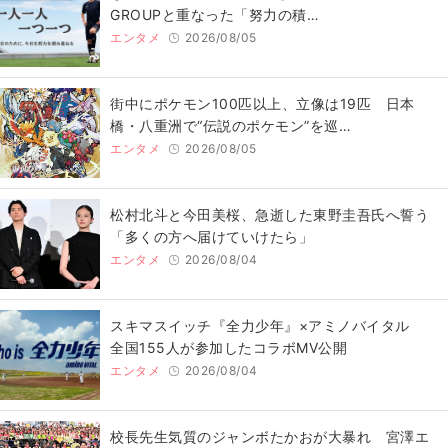
GROUPと重なった「努力の積…
エンタメ
2026/08/05
街中にポケモン100匹以上、立像は19匹 日本
橋・八重洲で“伝説のポケモン”を巡…
エンタメ
2026/08/05
松村北斗と今田美桜、急逝した東野圭吾氏へ誓う
「多くの方へ届けていけたら」
エンタメ
2026/08/04
スキマスイッチ『全力少年』×アミノバイタル
全国155人が参加したコラボMV公開
エンタメ
2026/08/04
校長先生気質のジャンボたかおが大暴れ 宮澤エ