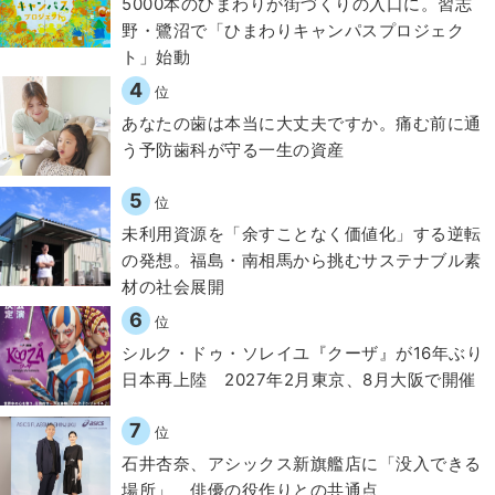
5000本のひまわりが街づくりの入口に。習志
野・鷺沼で「ひまわりキャンパスプロジェク
ト」始動
4
位
​あなたの歯は本当に大丈夫ですか。痛む前に通
う予防歯科が守る一生の資産
5
位
​​未利用資源を「余すことなく価値化」する逆転
の発想。福島・南相馬から挑むサステナブル素
材の社会展開​
6
位
シルク・ドゥ・ソレイユ『クーザ』が16年ぶり
日本再上陸 2027年2月東京、8月大阪で開催
7
位
石井杏奈、アシックス新旗艦店に「没入できる
場所」 俳優の役作りとの共通点