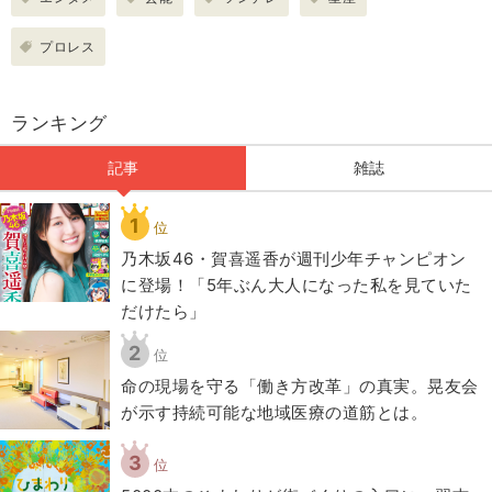
プロレス
ランキング
記事
雑誌
1
位
乃木坂46・賀喜遥香が週刊少年チャンピオン
に登場！「5年ぶん大人になった私を見ていた
だけたら」
2
位
​命の現場を守る「働き方改革」の真実。晃友会
が示す持続可能な地域医療の道筋とは。
3
位