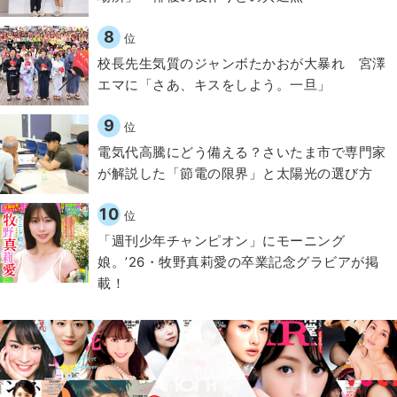
8
位
校長先生気質のジャンボたかおが大暴れ 宮澤
エマに「さあ、キスをしよう。一旦」
9
位
電気代高騰にどう備える？さいたま市で専門家
が解説した「節電の限界」と太陽光の選び方
10
位
「週刊少年チャンピオン」にモーニング
娘。’26・牧野真莉愛の卒業記念グラビアが掲
載！