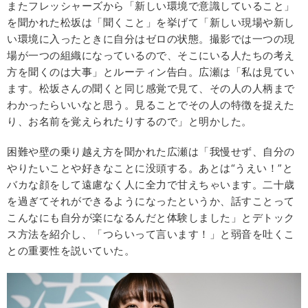
またフレッシャーズから「新しい環境で意識していること」
を聞かれた松坂は「聞くこと」を挙げて「新しい現場や新し
い環境に入ったときに自分はゼロの状態。撮影では一つの現
場が一つの組織になっているので、そこにいる人たちの考え
方を聞くのは大事」とルーティン告白。広瀬は「私は見てい
ます。松坂さんの聞くと同じ感覚で見て、その人の人柄まで
わかったらいいなと思う。見ることでその人の特徴を捉えた
り、お名前を覚えられたりするので」と明かした。
困難や壁の乗り越え方を聞かれた広瀬は「我慢せず、自分の
やりたいことや好きなことに没頭する。あとは“うえい！”と
バカな顔をして遠慮なく人に全力で甘えちゃいます。二十歳
を過ぎてそれができるようになったというか、話すことって
こんなにも自分が楽になるんだと体験しました」とデトック
ス方法を紹介し、「つらいって言います！」と弱音を吐くこ
との重要性を説いていた。