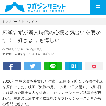
トップページ
エンタメ
広瀬すずが新人時代の心境と気合いを明か
す！「好きよりも悔しい」
2022/05/10
石井隼人
映画
広瀬すず
松坂桃李
流浪の月
2020年本屋大賞を受賞した作家・凪良ゆう氏による傑作小説
を原作にした、映画『流浪の月』（5月13日公開）。5月8日
には都内で新社会人を対象にしたフレッシャーズ試写会が行
われ、主演の広瀬すずと松坂桃李がフレッシャーズたちから
の質問に答えた。