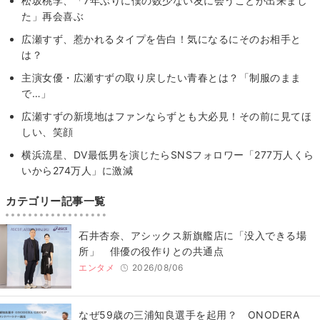
松坂桃李、「7年ぶりに僕の数少ない友に会うことが出来まし
た」再会喜ぶ
広瀬すず、惹かれるタイプを告白！気になるにそのお相手と
は？
主演女優・広瀬すずの取り戻したい青春とは？「制服のまま
で…」
広瀬すずの新境地はファンならずとも大必見！その前に見てほ
しい、笑顔
横浜流星、DV最低男を演じたらSNSフォロワー「277万人くら
いから274万人」に激減
カテゴリー記事一覧
石井杏奈、アシックス新旗艦店に「没入できる場
所」 俳優の役作りとの共通点
エンタメ
2026/08/06
なぜ59歳の三浦知良選手を起用？ ONODERA