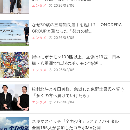
エンタメ
2026/08/06
なぜ59歳の三浦知良選手を起用？ ONODERA
GROUPと重なった「努力の積…
エンタメ
2026/08/05
街中にポケモン100匹以上、立像は19匹 日本
橋・八重洲で“伝説のポケモン”を巡…
エンタメ
2026/08/05
松村北斗と今田美桜、急逝した東野圭吾氏へ誓う
「多くの方へ届けていけたら」
エンタメ
2026/08/04
スキマスイッチ『全力少年』×アミノバイタル
全国155人が参加したコラボMV公開