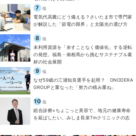
7
位
電気代高騰にどう備える？さいたま市で専門家
が解説した「節電の限界」と太陽光の選び方
8
位
​​未利用資源を「余すことなく価値化」する逆転
の発想。福島・南相馬から挑むサステナブル素
材の社会展開​
9
位
なぜ59歳の三浦知良選手を起用？ ONODERA
GROUPと重なった「努力の積み重ね」
10
位
総合診療×ちょこっと美容で、地元の健康寿命
を延ばしたい。みしま長泉Tmクリニックの志