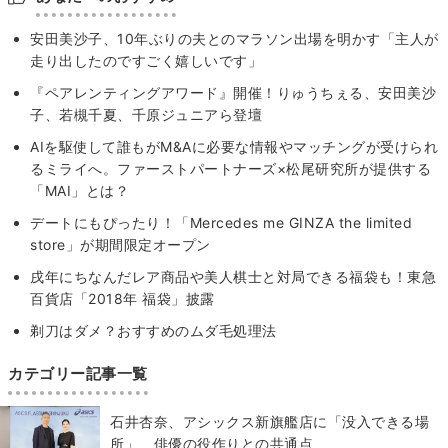
安田美沙子、10年ぶりの夫とのマラソン出場を明かす「主人が
走り出したのですごく嬉しいです」
『ペアレンティングアワード』開催！りゅうちぇる、安田美沙
子、若槻千夏、千原ジュニアら登壇
AIを駆使して誰もがM&Aに必要な情報やマッチングが受けられ
るミライへ。ファーストパートナーズ×松尾研究所が提供する
「MAI」とは？
デートにもぴったり！「Mercedes me GINZA the limited
store」が期間限定オープン
戌年にちなんだレア商品や美人棋士と対局できる福袋も！東急
百貨店「2018年 福袋」披露
剃刀はダメ？おすすめのムダ毛処理法
カテゴリー記事一覧
石井杏奈、アシックス新旗艦店に「没入できる場
所」 俳優の役作りとの共通点