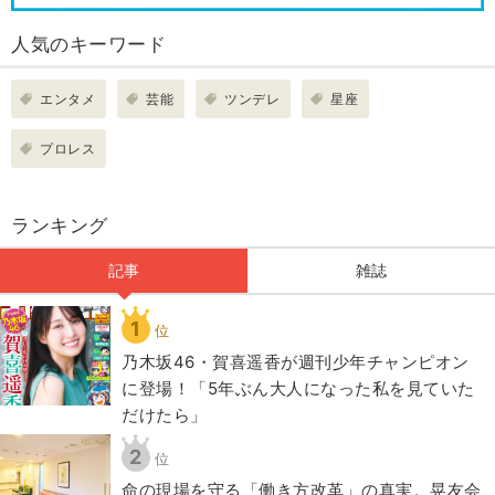
人気のキーワード
エンタメ
芸能
ツンデレ
星座
プロレス
ランキング
記事
雑誌
1
位
乃木坂46・賀喜遥香が週刊少年チャンピオン
に登場！「5年ぶん大人になった私を見ていた
だけたら」
2
位
​命の現場を守る「働き方改革」の真実。晃友会