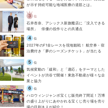
が示す持続可能な地域医療の道筋とは。
3
位
石井杏奈、アシックス新旗艦店に「没入できる
場所」 俳優の役作りとの共通点
4
位
2027年のF1全レースを現地観戦！ 航空券・宿
泊費付き「夢のシーズンチケット」が当たる
5
位
気候変動の「緩和」と「適応」をテーマとした
イベントが渋谷で開催！東急不動産が様々な企
業と協力
6
位
ハロウィンジャンボ宝くじ販売終了間近！万博
の盛り上がりにあやかれる宝くじ売り場を売り
場の目利き人が紹介！