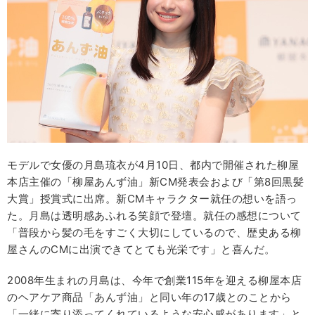
モデルで女優の月島琉衣が4月10日、都内で開催された柳屋
本店主催の「柳屋あんず油」新CM発表会および「第8回黒髪
大賞」授賞式に出席。新CMキャラクター就任の想いを語っ
た。月島は透明感あふれる笑顔で登壇。就任の感想について
「普段から髪の毛をすごく大切にしているので、歴史ある柳
屋さんのCMに出演できてとても光栄です」と喜んだ。
2008年生まれの月島は、今年で創業115年を迎える柳屋本店
のヘアケア商品「あんず油」と同い年の17歳とのことから
「一緒に寄り添ってくれているような安心感があります」と