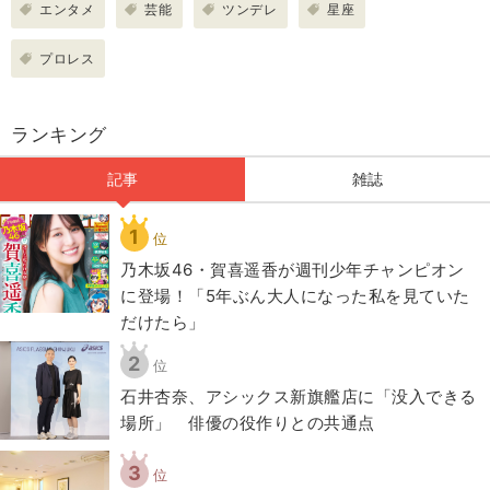
エンタメ
芸能
ツンデレ
星座
プロレス
ランキング
記事
雑誌
1
位
乃木坂46・賀喜遥香が週刊少年チャンピオン
に登場！「5年ぶん大人になった私を見ていた
だけたら」
2
位
石井杏奈、アシックス新旗艦店に「没入できる
場所」 俳優の役作りとの共通点
3
位