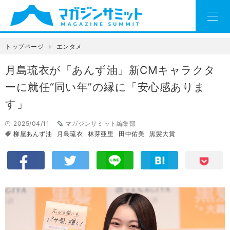
トップページ
エンタメ
月島琉衣が「あんず油」新CMキャラクタ
ーに就任“同い年”の縁に「安心感ありま
す」
2025/04/11
マガジンサミット編集部
柳屋あんず油
月島琉衣
林芽亜里
田中佑美
黒髪大賞