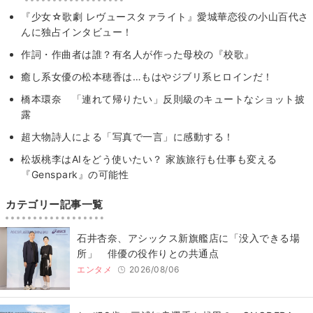
『少女☆歌劇 レヴュースタァライト』愛城華恋役の小山百代さ
んに独占インタビュー！
作詞・作曲者は誰？有名人が作った母校の『校歌』
癒し系女優の松本穂香は…もはやジブリ系ヒロインだ！
橋本環奈 「連れて帰りたい」反則級のキュートなショット披
露
超大物詩人による「写真で一言」に感動する！
松坂桃李はAIをどう使いたい？ 家族旅行も仕事も変える
『Genspark』の可能性
カテゴリー記事一覧
石井杏奈、アシックス新旗艦店に「没入できる場
所」 俳優の役作りとの共通点
エンタメ
2026/08/06