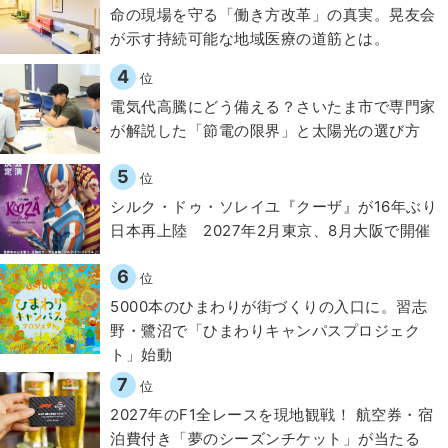
​命の現場を守る「働き方改革」の真実。晃友会
が示す持続可能な地域医療の道筋とは。
4
位
電気代高騰にどう備える？さいたま市で専門家
が解説した「節電の限界」と太陽光の選び方
5
位
シルク・ドゥ・ソレイユ『クーザ』が16年ぶり
日本再上陸 2027年2月東京、8月大阪で開催
6
位
5000本のひまわりが街づくりの入口に。習志
野・鷺沼で「ひまわりキャンパスプロジェク
ト」始動
7
位
2027年のF1全レースを現地観戦！ 航空券・宿
泊費付き「夢のシーズンチケット」が当たる