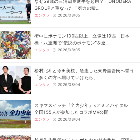
なぜ59歳の三浦知良選手を起用？ ONODERA
GROUPと重なった「努力の積…
エンタメ
2026/08/05
街中にポケモン100匹以上、立像は19匹 日本
橋・八重洲で“伝説のポケモン”を巡…
エンタメ
2026/08/05
松村北斗と今田美桜、急逝した東野圭吾氏へ誓う
「多くの方へ届けていけたら」
エンタメ
2026/08/04
スキマスイッチ『全力少年』×アミノバイタル
全国155人が参加したコラボMV公開
エンタメ
2026/08/04
校長先生気質のジャンボたかおが大暴れ 宮澤エ