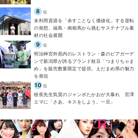
8
位
​​未利用資源を「余すことなく価値化」する逆転
の発想。福島・南相馬から挑むサステナブル素
材の社会展開​
9
位
明治神宮外苑内のレストラン・森のビアガーデ
ンで新潟県が誇るブランド枝豆「つまりちゃま
め」を販売数量限定で提供。えだまめ県の魅力
を発信
10
位
校長先生気質のジャンボたかおが大暴れ 宮澤
エマに「さあ、キスをしよう。一旦」